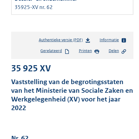
35925-XV nr. 62
Authentieke versie (PDF)
b
Informatie
e
Gerelateerd
Printen
Delen
s
t
35 925 XV
a
n
d
Vaststelling van de begrotingsstaten
s
van het Ministerie van Sociale Zaken en
g
Werkgelegenheid (XV) voor het jaar
r
o
2022
o
t
t
e
Nr. 62
: