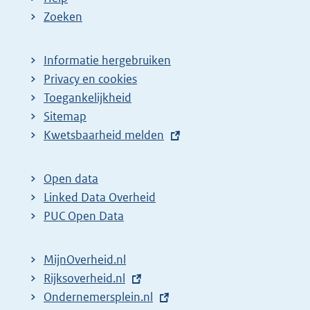
Zoeken
Informatie hergebruiken
Privacy en cookies
Toegankelijkheid
Sitemap
E
Kwetsbaarheid melden
x
t
Open data
e
Linked Data Overheid
r
PUC Open Data
n
e
MijnOverheid.nl
l
E
Rijksoverheid.nl
i
x
E
Ondernemersplein.nl
n