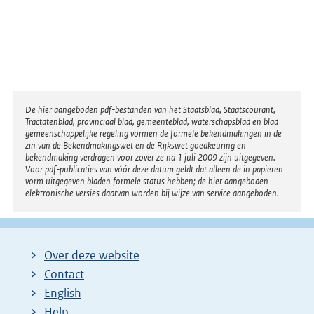
Disclaimer
De hier aangeboden pdf-bestanden van het Staatsblad, Staatscourant,
Tractatenblad, provinciaal blad, gemeenteblad, waterschapsblad en blad
gemeenschappelijke regeling vormen de formele bekendmakingen in de
zin van de Bekendmakingswet en de Rijkswet goedkeuring en
bekendmaking verdragen voor zover ze na 1 juli 2009 zijn uitgegeven.
Voor pdf-publicaties van vóór deze datum geldt dat alleen de in papieren
vorm uitgegeven bladen formele status hebben; de hier aangeboden
elektronische versies daarvan worden bij wijze van service aangeboden.
Over deze website
Contact
English
Help