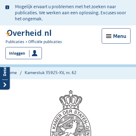
Ter
Mogelijk ervaart u problemen met het zoeken naar
informatie:
publicaties. We werken aan een oplossing. Excuses voor
het ongemak.
Menu
U
Publicaties
Officiële publicaties
bent
Inloggen
nu
hier:
Home
Kamerstuk 35925-XV, nr. 62