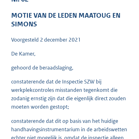
3
6
MOTIE VAN DE LEDEN MAATOUG EN
K
SIMONS
b
Voorgesteld
2 december 2021
De Kamer,
gehoord de beraadslaging,
constaterende dat de Inspectie SZW bij
werkplekcontroles misstanden tegenkomt die
zodanig ernstig zijn dat die eigenlijk direct zouden
moeten worden gestopt;
constaterende dat dit op basis van het huidige
handhavingsinstrumentarium in de arbeidswetten
echter niet mogelijk is, omdat de inspectie alleen