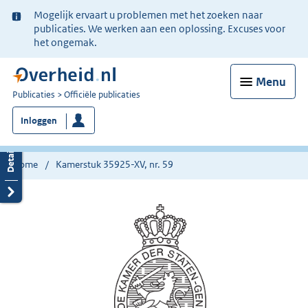
Ter
Mogelijk ervaart u problemen met het zoeken naar
informatie:
publicaties. We werken aan een oplossing. Excuses voor
het ongemak.
Menu
U
Publicaties
Officiële publicaties
bent
Inloggen
nu
hier:
Home
Kamerstuk 35925-XV, nr. 59