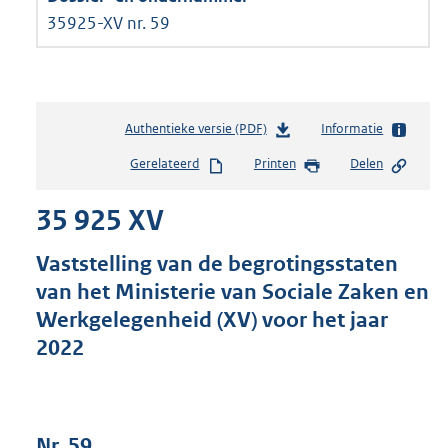
35925-XV nr. 59
Authentieke versie (PDF)
b
Informatie
e
Gerelateerd
Printen
Delen
s
t
35 925 XV
a
n
d
Vaststelling van de begrotingsstaten
s
van het Ministerie van Sociale Zaken en
g
Werkgelegenheid (XV) voor het jaar
r
o
2022
o
t
t
e
Nr. 59
: