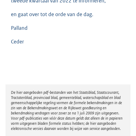
tweede kwartaal van 2022 te informeren,
en gaat over tot de orde van de dag.
Palland
Ceder
Disclaimer
De hier aangeboden pdf-bestanden van het Staatsblad, Staatscourant,
Tractatenblad, provinciaal blad, gemeenteblad, waterschapsblad en blad
gemeenschappelijke regeling vormen de formele bekendmakingen in de
zin van de Bekendmakingswet en de Rijkswet goedkeuring en
bekendmaking verdragen voor zover ze na 1 juli 2009 zijn uitgegeven.
Voor pdf-publicaties van vóór deze datum geldt dat alleen de in papieren
vorm uitgegeven bladen formele status hebben; de hier aangeboden
elektronische versies daarvan worden bij wijze van service aangeboden.