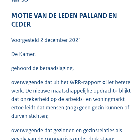
3
8
MOTIE VAN DE LEDEN PALLAND EN
K
CEDER
b
Voorgesteld
2 december 2021
De Kamer,
gehoord de beraadslaging,
overwegende dat uit het WRR-rapport «Het betere
werk. De nieuwe maatschappelijke opdracht» blijkt
dat onzekerheid op de arbeids- en woningmarkt
ertoe leidt dat mensen (nog) geen gezin kunnen of
durven stichten;
overwegende dat gezinnen en gezinsrelaties als
gevolg van de coronacrisis onder druk staan;