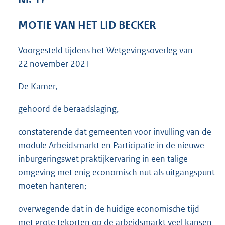
3
6
MOTIE VAN HET LID BECKER
K
b
Voorgesteld tijdens het Wetgevingsoverleg van
22 november 2021
De Kamer,
gehoord de beraadslaging,
constaterende dat gemeenten voor invulling van de
module Arbeidsmarkt en Participatie in de nieuwe
inburgeringswet praktijkervaring in een talige
omgeving met enig economisch nut als uitgangspunt
moeten hanteren;
overwegende dat in de huidige economische tijd
met grote tekorten op de arbeidsmarkt veel kansen