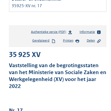
35925-XV nr. 17
Authentieke versie (PDF)
b
Informatie
e
Gerelateerd
Printen
Delen
s
t
35 925 XV
a
n
d
Vaststelling van de begrotingsstaten
s
van het Ministerie van Sociale Zaken en
g
Werkgelegenheid (XV) voor het jaar
r
o
2022
o
t
t
e
Nr. 17
: