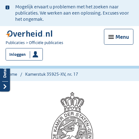
Ter
Mogelijk ervaart u problemen met het zoeken naar
informatie:
publicaties. We werken aan een oplossing. Excuses voor
het ongemak.
Menu
U
Publicaties
Officiële publicaties
bent
Inloggen
nu
hier:
Home
Kamerstuk 35925-XV, nr. 17