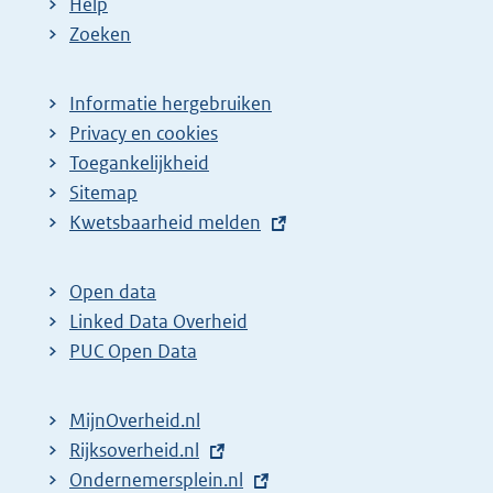
Help
Zoeken
Informatie hergebruiken
Privacy en cookies
Toegankelijkheid
Sitemap
E
Kwetsbaarheid melden
x
t
Open data
e
Linked Data Overheid
r
PUC Open Data
n
e
MijnOverheid.nl
l
E
Rijksoverheid.nl
i
x
E
Ondernemersplein.nl
n