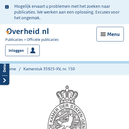
Ter
Mogelijk ervaart u problemen met het zoeken naar
informatie:
publicaties. We werken aan een oplossing. Excuses voor
het ongemak.
Menu
U
Publicaties
Officiële publicaties
bent
Inloggen
nu
hier:
Home
Kamerstuk 35925-XV, nr. 150