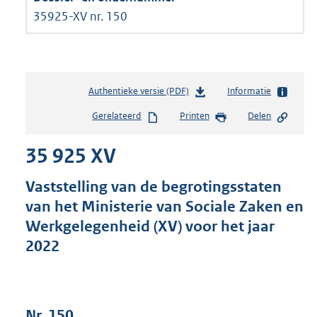
35925-XV nr. 150
Authentieke versie (PDF)
b
Informatie
e
Gerelateerd
Printen
Delen
s
t
35 925 XV
a
n
d
Vaststelling van de begrotingsstaten
s
van het Ministerie van Sociale Zaken en
g
Werkgelegenheid (XV) voor het jaar
r
o
2022
o
t
t
e
Nr. 150
: