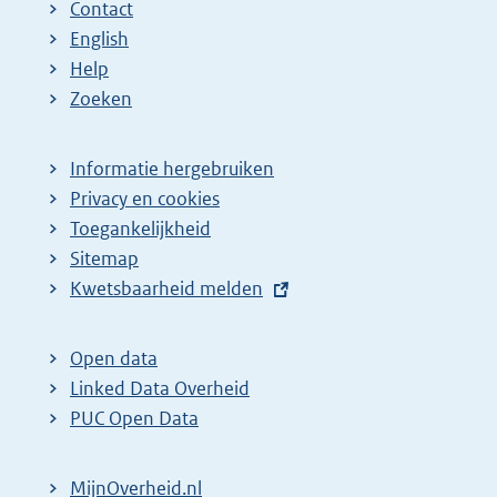
Contact
English
Help
Zoeken
Informatie hergebruiken
Privacy en cookies
Toegankelijkheid
Sitemap
E
Kwetsbaarheid melden
x
t
Open data
e
Linked Data Overheid
r
PUC Open Data
n
e
MijnOverheid.nl