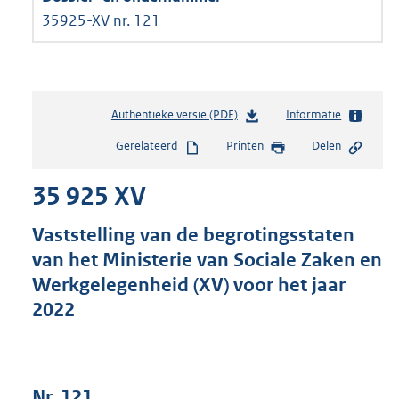
35925-XV nr. 121
Authentieke versie (PDF)
b
Informatie
e
Gerelateerd
Printen
Delen
s
t
35 925 XV
a
n
d
Vaststelling van de begrotingsstaten
s
van het Ministerie van Sociale Zaken en
g
Werkgelegenheid (XV) voor het jaar
r
o
2022
o
t
t
e
Nr. 121
: