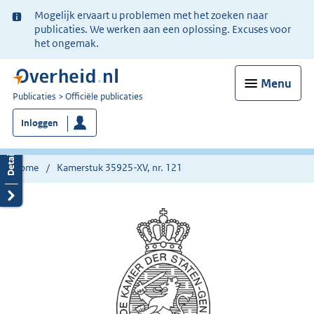
Ter
Mogelijk ervaart u problemen met het zoeken naar
informatie:
publicaties. We werken aan een oplossing. Excuses voor
het ongemak.
Menu
U
Publicaties
Officiële publicaties
bent
Inloggen
nu
hier:
Home
Kamerstuk 35925-XV, nr. 121