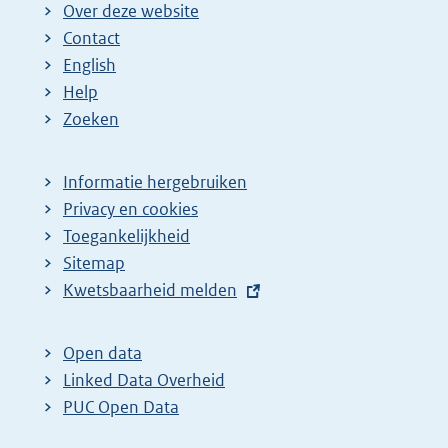
Over deze website
Contact
English
Help
Zoeken
Informatie hergebruiken
Privacy en cookies
Toegankelijkheid
Sitemap
E
Kwetsbaarheid melden
x
t
Open data
e
Linked Data Overheid
r
PUC Open Data
n