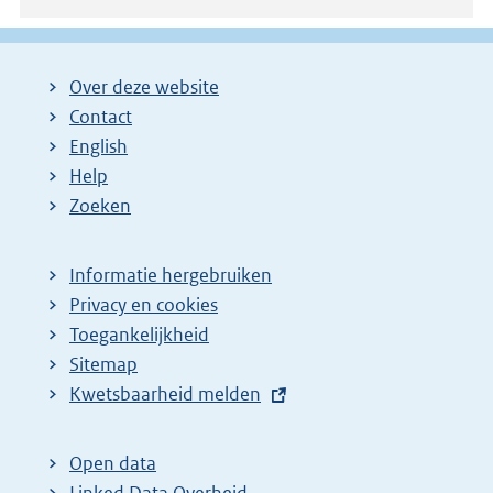
Over deze website
Contact
English
Help
Zoeken
Informatie hergebruiken
Privacy en cookies
Toegankelijkheid
Sitemap
E
Kwetsbaarheid melden
x
t
Open data
e
Linked Data Overheid