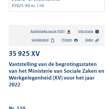
35925-XV nr. 110
Authentieke versie (PDF)
b
Informatie
e
Gerelateerd
Printen
Delen
s
t
35 925 XV
a
n
d
Vaststelling van de begrotingsstaten
s
van het Ministerie van Sociale Zaken en
g
Werkgelegenheid (XV) voor het jaar
r
o
2022
o
t
t
e
Nr. 110
: