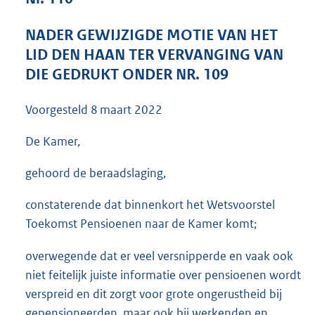
3
6
NADER GEWIJZIGDE MOTIE VAN HET
K
LID DEN HAAN TER VERVANGING VAN
b
DIE GEDRUKT ONDER NR. 109
Voorgesteld
8 maart 2022
De Kamer,
gehoord de beraadslaging,
constaterende dat binnenkort het Wetsvoorstel
Toekomst Pensioenen naar de Kamer komt;
overwegende dat er veel versnipperde en vaak ook
niet feitelijk juiste informatie over pensioenen wordt
verspreid en dit zorgt voor grote ongerustheid bij
gepensioneerden, maar ook bij werkenden en