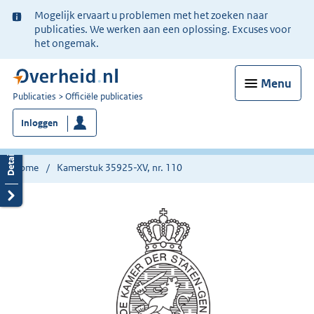
Ter
Mogelijk ervaart u problemen met het zoeken naar
informatie:
publicaties. We werken aan een oplossing. Excuses voor
het ongemak.
Menu
U
Publicaties
Officiële publicaties
bent
Inloggen
nu
hier:
Home
Kamerstuk 35925-XV, nr. 110