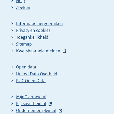
Help
Zoeken
Informatie hergebruiken
Privacy en cookies
Toegankelijkheid
Sitemap
E
Kwetsbaarheid melden
x
t
Open data
e
Linked Data Overheid
r
PUC Open Data
n
e
MijnOverheid.nl
l
E
Rijksoverheid.nl
i
x
E
Ondernemersplein.nl
n