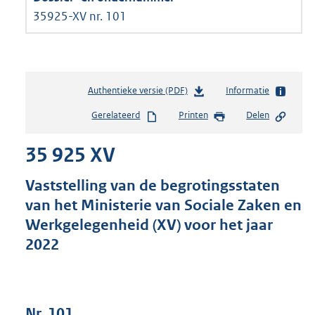
35925-XV nr. 101
Authentieke versie (PDF)
b
Informatie
e
Gerelateerd
Printen
Delen
s
t
35 925 XV
a
n
d
Vaststelling van de begrotingsstaten
s
van het Ministerie van Sociale Zaken en
g
Werkgelegenheid (XV) voor het jaar
r
o
2022
o
t
t
e
Nr. 101
: