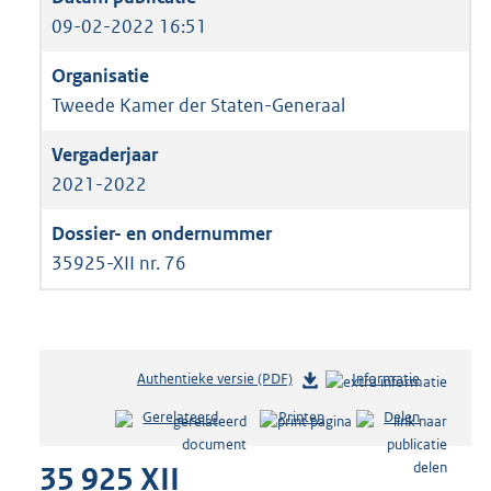
09-02-2022 16:51
Tweede Kamer der Staten-Generaal
2021-2022
35925-XII nr. 76
Authentieke versie (PDF)
b
Informatie
e
Gerelateerd
Printen
Delen
s
t
35 925 XII
a