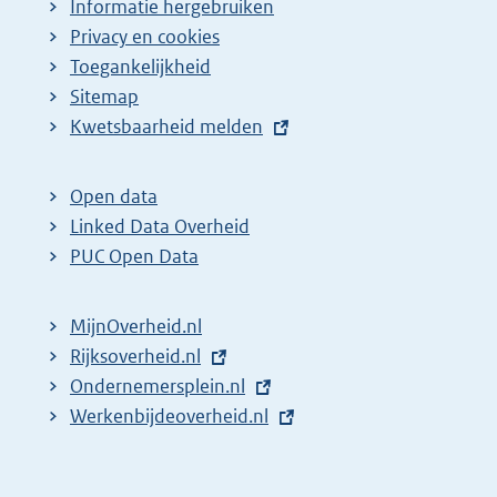
Informatie hergebruiken
Privacy en cookies
Toegankelijkheid
Sitemap
E
Kwetsbaarheid melden
x
t
Open data
e
Linked Data Overheid
r
PUC Open Data
n
e
MijnOverheid.nl
l
E
Rijksoverheid.nl
i
x
E
Ondernemersplein.nl
n
t
x
E
Werkenbijdeoverheid.nl
k
e
t
x
:
r
e
t