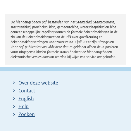
n
t
e
e
l
r
Disclaimer
De hier aangeboden pdf-bestanden van het Staatsblad, Staatscourant,
i
Tractatenblad, provinciaal blad, gemeenteblad, waterschapsblad en blad
n
n
gemeenschappelijke regeling vormen de formele bekendmakingen in de
e
zin van de Bekendmakingswet en de Rijkswet goedkeuring en
k
bekendmaking verdragen voor zover ze na 1 juli 2009 zijn uitgegeven.
l
Voor pdf-publicaties van vóór deze datum geldt dat alleen de in papieren
:
i
vorm uitgegeven bladen formele status hebben; de hier aangeboden
elektronische versies daarvan worden bij wijze van service aangeboden.
n
k
:
Over deze website
Contact
English
Help
Zoeken