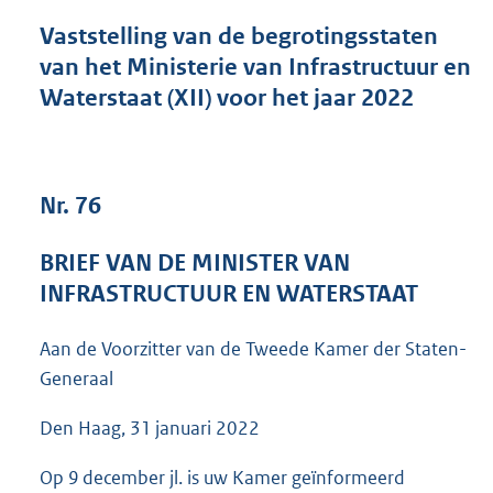
n
d
Vaststelling van de begrotingsstaten
s
van het Ministerie van Infrastructuur en
g
Waterstaat (XII) voor het jaar 2022
r
o
o
t
t
Nr. 76
e
:
4
BRIEF VAN DE MINISTER VAN
5
INFRASTRUCTUUR EN WATERSTAAT
K
b
Aan de Voorzitter van de Tweede Kamer der Staten-
Generaal
Den Haag, 31 januari 2022
Op 9 december jl. is uw Kamer geïnformeerd