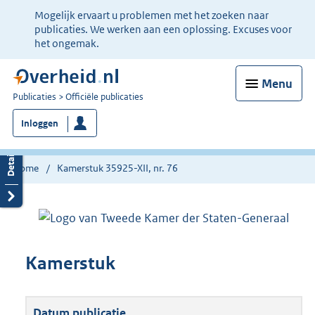
Ter
Mogelijk ervaart u problemen met het zoeken naar
informatie:
publicaties. We werken aan een oplossing. Excuses voor
het ongemak.
Menu
U
Publicaties
Officiële publicaties
bent
Inloggen
nu
hier:
Home
Kamerstuk 35925-XII, nr. 76
Kamerstuk