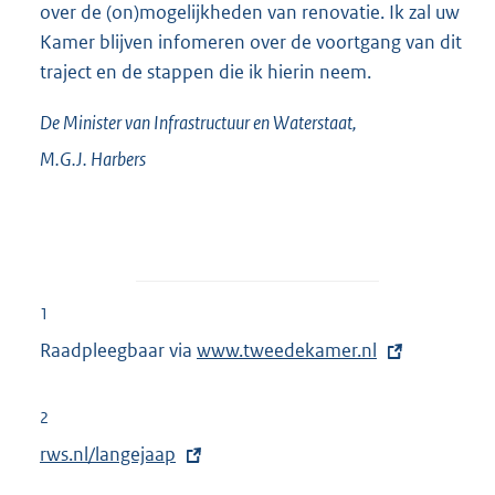
over de (on)mogelijkheden van renovatie. Ik zal uw
Kamer blijven infomeren over de voortgang van dit
traject en de stappen die ik hierin neem.
De Minister van Infrastructuur en Waterstaat,
M.G.J.
Harbers
1
Raadpleegbaar via
E
www.tweedekamer.nl
x
t
2
e
E
rws.nl/langejaap
r
x