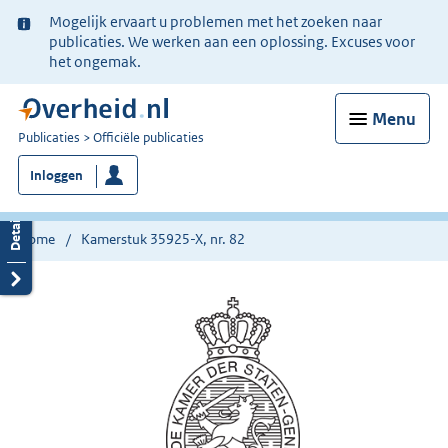
Ter
Mogelijk ervaart u problemen met het zoeken naar
informatie:
publicaties. We werken aan een oplossing. Excuses voor
het ongemak.
Menu
U
Publicaties
Officiële publicaties
bent
Inloggen
nu
hier:
Home
Kamerstuk 35925-X, nr. 82