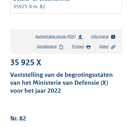
35925-X nr. 82
Authentieke versie (PDF)
b
Informatie
e
Gerelateerd
Printen
Delen
s
t
35 925 X
a
n
d
Vaststelling van de begrotingsstaten
s
van het Ministerie van Defensie (X)
g
voor het jaar 2022
r
o
o
t
t
Nr. 82
e
: