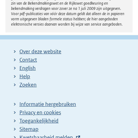
zin van de Bekendmakingswet en de Rijkswet goedkeuring en
bekendmaking verdragen voor zover ze na 1 juli 2009 zijn uitgegeven.
Voor pdf-publicaties van vóór deze datum geldt dat alleen de in papieren
vorm uitgegeven bladen formele status hebben; de hier aangeboden
elektronische versies daarvan worden bij wijze van service aangeboden.
Over deze website
Contact
English
Help
Zoeken
Informatie hergebruiken
Privacy en cookies
Toegankelijkheid
Sitemap
E
Kwetsbaarheid melden