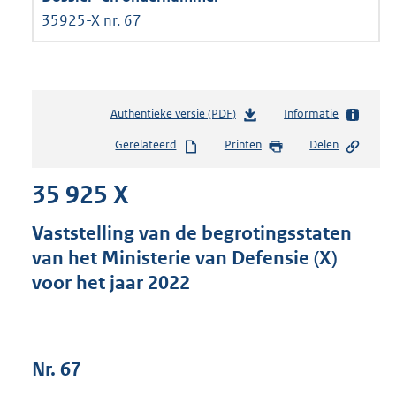
35925-X nr. 67
Authentieke versie (PDF)
b
Informatie
e
Gerelateerd
Printen
Delen
s
t
35 925 X
a
n
d
Vaststelling van de begrotingsstaten
s
van het Ministerie van Defensie (X)
g
voor het jaar 2022
r
o
o
t
t
Nr. 67
e
: