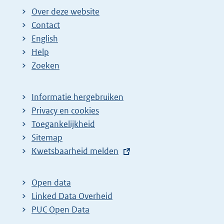
Over deze website
Contact
English
Help
Zoeken
Informatie hergebruiken
Privacy en cookies
Toegankelijkheid
Sitemap
E
Kwetsbaarheid melden
x
t
Open data
e
Linked Data Overheid
r
PUC Open Data
n