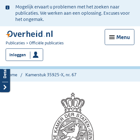
Ter
Mogelijk ervaart u problemen met het zoeken naar
informatie:
publicaties. We werken aan een oplossing. Excuses voor
het ongemak.
Menu
U
Publicaties
Officiële publicaties
bent
Inloggen
nu
hier:
Home
Kamerstuk 35925-X, nr. 67