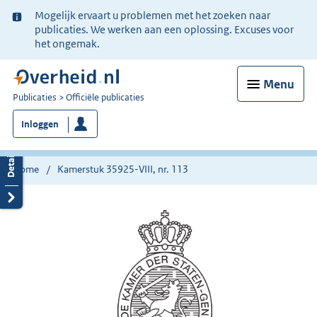
Ter
Mogelijk ervaart u problemen met het zoeken naar
informatie:
publicaties. We werken aan een oplossing. Excuses voor
het ongemak.
Menu
U
Publicaties
Officiële publicaties
bent
Inloggen
nu
hier:
Home
Kamerstuk 35925-VIII, nr. 113