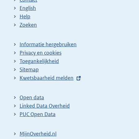
English
Help
Zoeken
Informatie hergebruiken
Privacy en cookies
Toegankelijkheid
Sitemap
E
Kwetsbaarheid melden
x
t
Open data
e
Linked Data Overheid
r
PUC Open Data
n
e
MijnOverheid.nl
l