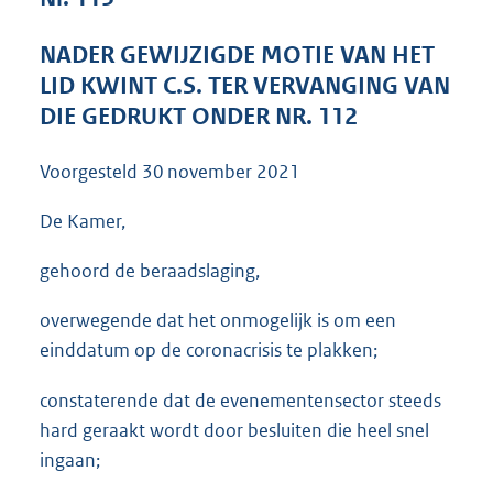
3
6
NADER GEWIJZIGDE MOTIE VAN HET
K
LID KWINT C.S. TER VERVANGING VAN
b
DIE GEDRUKT ONDER NR. 112
Voorgesteld
30 november 2021
De Kamer,
gehoord de beraadslaging,
overwegende dat het onmogelijk is om een
einddatum op de coronacrisis te plakken;
constaterende dat de evenementensector steeds
hard geraakt wordt door besluiten die heel snel
ingaan;