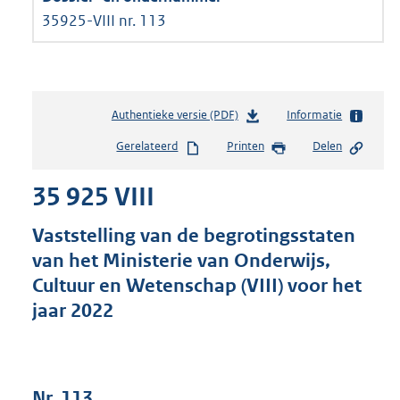
35925-VIII nr. 113
Authentieke versie (PDF)
b
Informatie
e
Gerelateerd
Printen
Delen
s
t
35 925 VIII
a
n
d
Vaststelling van de begrotingsstaten
s
van het Ministerie van Onderwijs,
g
Cultuur en Wetenschap (VIII) voor het
r
o
jaar 2022
o
t
t
e
Nr. 113
: