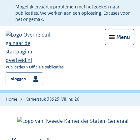
Ter
Mogelijk ervaart u problemen met het zoeken naar
informatie:
publicaties. We werken aan een oplossing. Excuses voor
het ongemak.
Menu
U
Publicaties
Officiële publicaties
bent
Inloggen
nu
hier:
Home
Kamerstuk 35925-VII, nr. 20