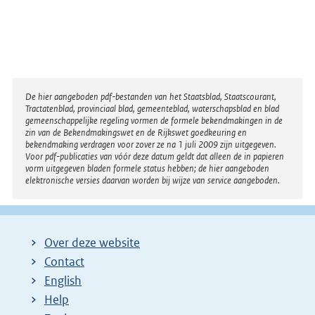
Disclaimer
De hier aangeboden pdf-bestanden van het Staatsblad, Staatscourant,
Tractatenblad, provinciaal blad, gemeenteblad, waterschapsblad en blad
gemeenschappelijke regeling vormen de formele bekendmakingen in de
zin van de Bekendmakingswet en de Rijkswet goedkeuring en
bekendmaking verdragen voor zover ze na 1 juli 2009 zijn uitgegeven.
Voor pdf-publicaties van vóór deze datum geldt dat alleen de in papieren
vorm uitgegeven bladen formele status hebben; de hier aangeboden
elektronische versies daarvan worden bij wijze van service aangeboden.
Over deze website
Contact
English
Help