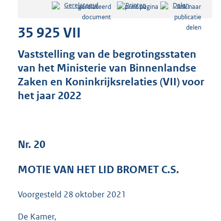
Gerelateerd
Printen
Delen
s
t
35 925 VII
a
n
d
Vaststelling van de begrotingsstaten
s
van het Ministerie van Binnenlandse
g
Zaken en Koninkrijksrelaties (VII) voor
r
o
het jaar 2022
o
t
t
e
Nr. 20
:
3
6
MOTIE VAN HET LID BROMET C.S.
K
b
Voorgesteld
28 oktober 2021
De Kamer,