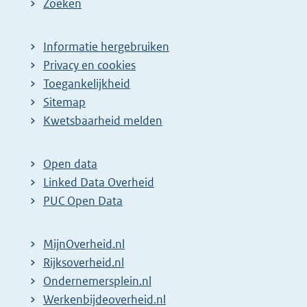
Zoeken
Informatie hergebruiken
Privacy en cookies
Toegankelijkheid
Sitemap
E
Kwetsbaarheid melden
x
t
Open data
e
Linked Data Overheid
r
PUC Open Data
n
e
MijnOverheid.nl
l
E
Rijksoverheid.nl
i
x
E
Ondernemersplein.nl
n
t
x
E
Werkenbijdeoverheid.nl
k