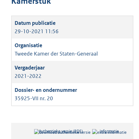
Kamerstuk
29-10-2021 11:56
Tweede Kamer der Staten-Generaal
2021-2022
35925-VII nr. 20
Authentieke versie (PDF)
b
Informatie
e