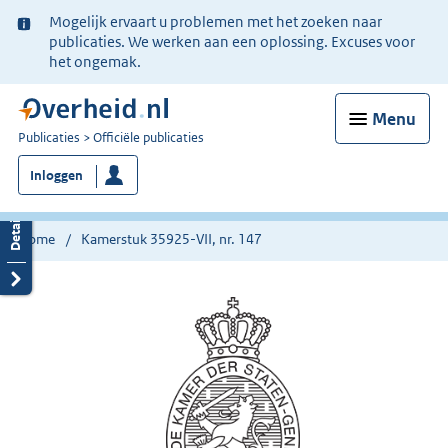
Ter
Mogelijk ervaart u problemen met het zoeken naar
informatie:
publicaties. We werken aan een oplossing. Excuses voor
het ongemak.
Menu
U
Publicaties
Officiële publicaties
bent
Inloggen
nu
hier:
Home
Kamerstuk 35925-VII, nr. 147