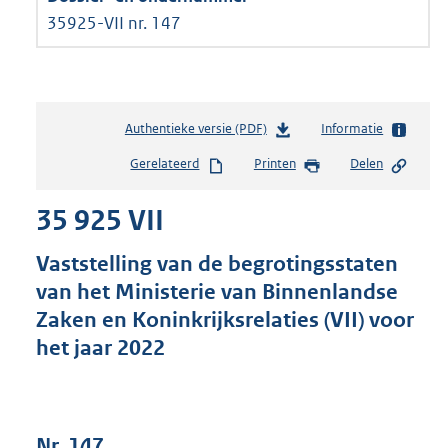
35925-VII nr. 147
Authentieke versie (PDF)
b
Informatie
e
Gerelateerd
Printen
Delen
s
t
35 925 VII
a
n
d
Vaststelling van de begrotingsstaten
s
van het Ministerie van Binnenlandse
g
Zaken en Koninkrijksrelaties (VII) voor
r
o
het jaar 2022
o
t
t
e
Nr. 147
: