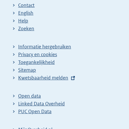
Contact
English
Help
Zoeken
Informatie hergebruiken
Privacy en cookies
Toegankelijkheid
Sitemap
E
Kwetsbaarheid melden
x
t
Open data
e
Linked Data Overheid
r
PUC Open Data
n
e