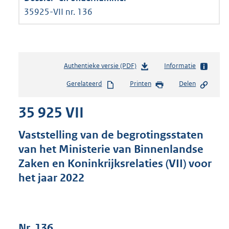
35925-VII nr. 136
Authentieke versie (PDF)
b
Informatie
e
Gerelateerd
Printen
Delen
s
t
35 925 VII
a
n
d
Vaststelling van de begrotingsstaten
s
van het Ministerie van Binnenlandse
g
Zaken en Koninkrijksrelaties (VII) voor
r
o
het jaar 2022
o
t
t
e
Nr. 136
: