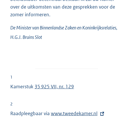
over de uitkomsten van deze gesprekken voor de
zomer informeren.
De Minister van Binnenlandse Zaken en Koninkrijksrelaties,
H.G.J.
Bruins Slot
1
Kamerstuk
35 925 VII, nr. 129
2
Raadpleegbaar via
E
www.tweedekamer.nl
x