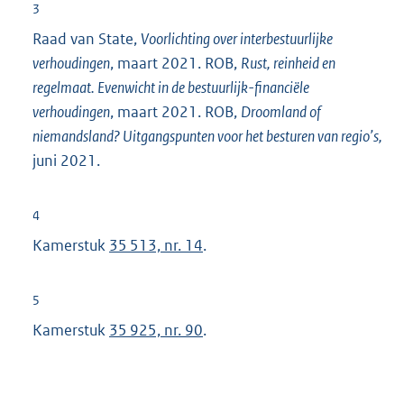
t
3
e
Raad van State,
Voorlichting over interbestuurlijke
r
verhoudingen
, maart 2021. ROB,
Rust, reinheid en
n
regelmaat. Evenwicht in de bestuurlijk-financiële
e
verhoudingen
, maart 2021. ROB,
Droomland of
l
niemandsland? Uitgangspunten voor het besturen van regio’s,
i
juni 2021.
n
k
4
:
Kamerstuk
35 513, nr. 14
.
5
Kamerstuk
35 925, nr. 90
.