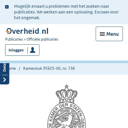
Ter
Mogelijk ervaart u problemen met het zoeken naar
informatie:
publicaties. We werken aan een oplossing. Excuses voor
het ongemak.
Menu
U
Publicaties
Officiële publicaties
bent
Inloggen
nu
hier:
Home
Kamerstuk 35925-VII, nr. 136