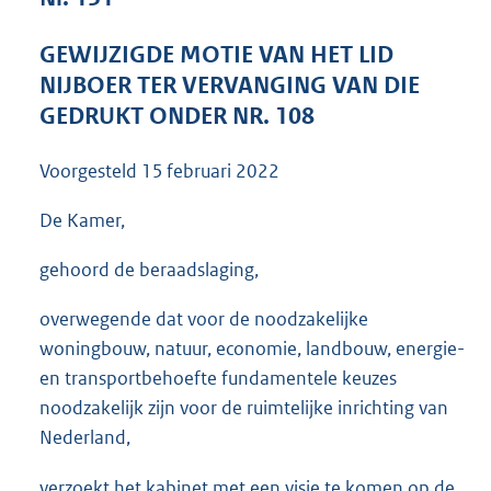
3
5
GEWIJZIGDE MOTIE VAN HET LID
K
NIJBOER TER VERVANGING VAN DIE
b
GEDRUKT ONDER NR. 108
Voorgesteld
15 februari 2022
De Kamer,
gehoord de beraadslaging,
overwegende dat voor de noodzakelijke
woningbouw, natuur, economie, landbouw, energie-
en transportbehoefte fundamentele keuzes
noodzakelijk zijn voor de ruimtelijke inrichting van
Nederland,
verzoekt het kabinet met een visie te komen op de