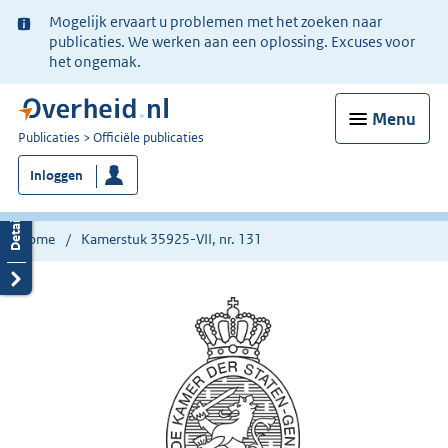
Ter
Mogelijk ervaart u problemen met het zoeken naar
informatie:
publicaties. We werken aan een oplossing. Excuses voor
het ongemak.
Menu
U
Publicaties
Officiële publicaties
bent
Inloggen
nu
hier:
Home
Kamerstuk 35925-VII, nr. 131