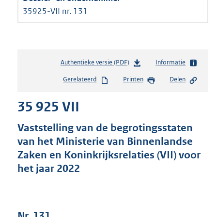
35925-VII nr. 131
Authentieke versie (PDF)
b
Informatie
e
Gerelateerd
Printen
Delen
s
t
35 925 VII
a
n
d
Vaststelling van de begrotingsstaten
s
van het Ministerie van Binnenlandse
g
Zaken en Koninkrijksrelaties (VII) voor
r
o
het jaar 2022
o
t
t
e
Nr. 131
: