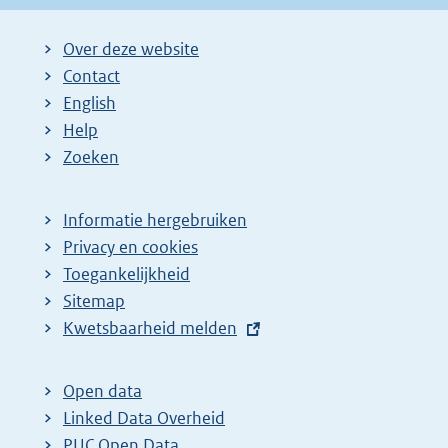
Over deze website
Contact
English
Help
Zoeken
Informatie hergebruiken
Privacy en cookies
Toegankelijkheid
Sitemap
E
Kwetsbaarheid melden
x
t
Open data
e
Linked Data Overheid
r
PUC Open Data