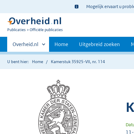
Ter
Mogelijk ervaart u prob
informatie:
U
Publicaties
Officiële publicaties
bent
Primaire
nu
Andere
Overheid.nl
Home
Uitgebreid zoeken
M
hier:
sites
navigatie
binnen
U bent hier:
Home
Kamerstuk 35925-VII, nr. 114
K
Dat
11-