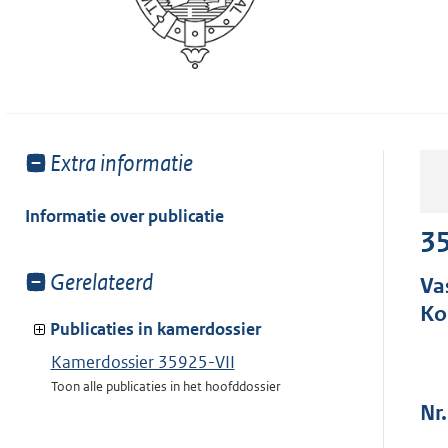
Toon
Extra informatie
meer
van:
Informatie over publicatie
35
Toon
Gerelateerd
Va
meer
Ko
van:
Publicaties in kamerdossier
Kamerdossier 35925-VII
Toon alle publicaties in het hoofddossier
Nr