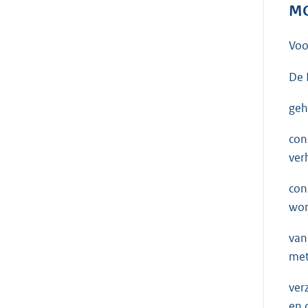
MO
Voo
De 
geh
con
ver
con
won
van
met
ver
en 