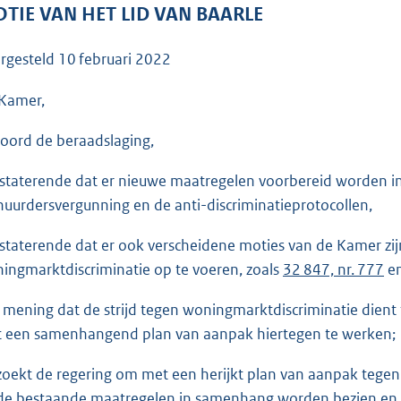
o
TIE VAN HET LID VAN BAARLE
o
t
rgesteld
10 februari 2022
t
e
Kamer,
:
oord de beraadslaging,
3
6
staterende dat er nieuwe maatregelen voorbereid worden in 
K
huurdersvergunning en de anti-discriminatieprotocollen,
b
staterende dat er ook verscheidene moties van de Kamer zi
ingmarktdiscriminatie op te voeren, zoals
32 847, nr. 777
e
 mening dat de strijd tegen woningmarktdiscriminatie dient
 een samenhangend plan van aanpak hiertegen te werken;
zoekt de regering om met een herijkt plan van aanpak tege
de bestaande maatregelen in samenhang worden bezien en d