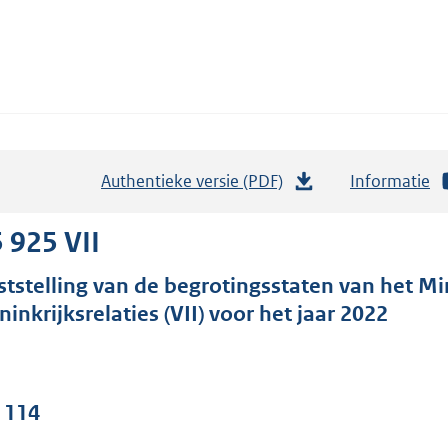
Authentieke versie (PDF)
b
Informatie
e
s
 925 VII
t
ststelling van de begrotingsstaten van het M
a
ninkrijksrelaties (VII) voor het jaar 2022
n
d
s
g
. 114
r