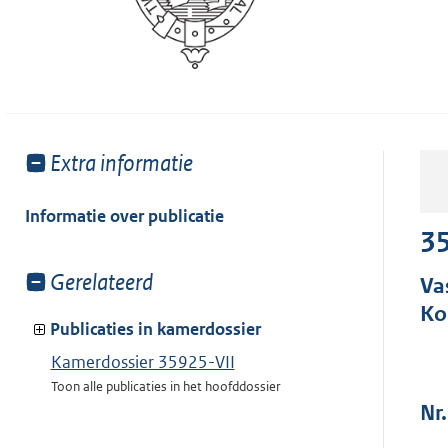
Toon
Extra informatie
meer
van:
Informatie over publicatie
35
Toon
Gerelateerd
Va
meer
Ko
van:
Publicaties in kamerdossier
Kamerdossier 35925-VII
Toon alle publicaties in het hoofddossier
Nr