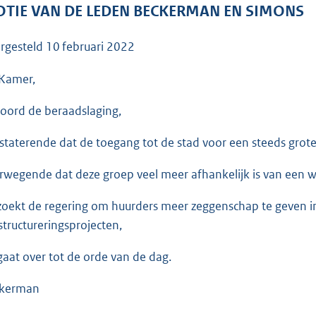
o
TIE VAN DE LEDEN BECKERMAN EN SIMONS
o
t
rgesteld
10 februari 2022
t
e
Kamer,
:
oord de beraadslaging,
3
5
staterende dat de toegang tot de stad voor een steeds grote
K
b
rwegende dat deze groep veel meer afhankelijk is van een w
zoekt de regering om huurders meer zeggenschap te geven i
structureringsprojecten,
gaat over tot de orde van de dag.
kerman