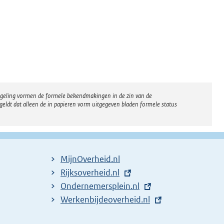
regeling vormen de formele bekendmakingen in de zin van de
eldt dat alleen de in papieren vorm uitgegeven bladen formele status
MijnOverheid.nl
E
Rijksoverheid.nl
x
E
Ondernemersplein.nl
t
x
E
Werkenbijdeoverheid.nl
e
t
x