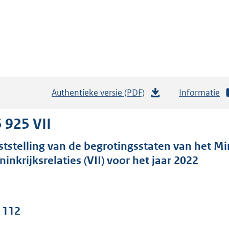
Authentieke versie (PDF)
b
Informatie
e
s
 925 VII
t
ststelling van de begrotingsstaten van het M
a
ninkrijksrelaties (VII) voor het jaar 2022
n
d
s
g
. 112
r