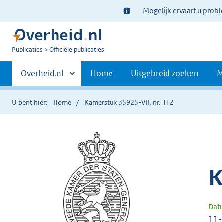
Ter
Mogelijk ervaart u prob
informatie:
U
Publicaties
Officiële publicaties
bent
Primaire
nu
Andere
Overheid.nl
Home
Uitgebreid zoeken
M
hier:
sites
navigatie
binnen
U bent hier:
Home
Kamerstuk 35925-VII, nr. 112
K
Dat
11-