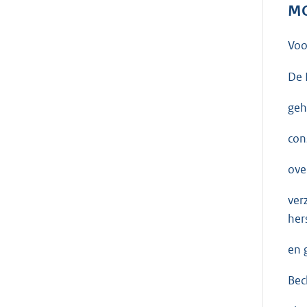
MO
Voo
De 
geh
con
ove
ver
her
en 
Bec