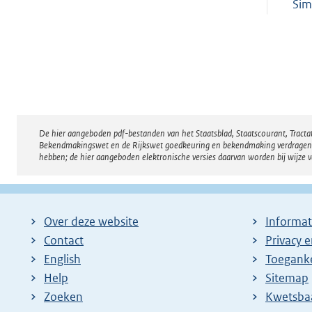
Sim
De hier aangeboden pdf-bestanden van het Staatsblad, Staatscourant, Tract
Disclaimer
Bekendmakingswet en de Rijkswet goedkeuring en bekendmaking verdragen voor
hebben; de hier aangeboden elektronische versies daarvan worden bij wijze 
Over deze website
Informat
Contact
Privacy 
English
Toeganke
Help
Sitemap
Zoeken
E
Kwetsba