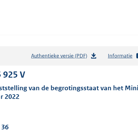
Authentieke versie (PDF)
b
Informatie
e
s
 925 V
t
ststelling van de begrotingsstaat van het Min
a
ar 2022
n
d
s
g
 36
r