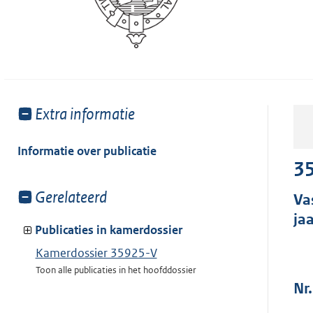
Toon
Extra informatie
meer
van:
Informatie over publicatie
35
Toon
Gerelateerd
Va
meer
ja
van:
Publicaties in kamerdossier
Kamerdossier 35925-V
Toon alle publicaties in het hoofddossier
Nr.