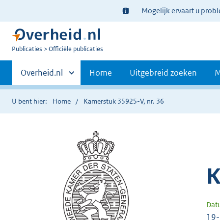
Ter
Mogelijk ervaart u prob
informatie:
U
Publicaties
Officiële publicaties
bent
Primaire
nu
Andere
Overheid.nl
Home
Uitgebreid zoeken
M
hier:
sites
navigatie
binnen
U bent hier:
Home
Kamerstuk 35925-V, nr. 36
K
Dat
19-