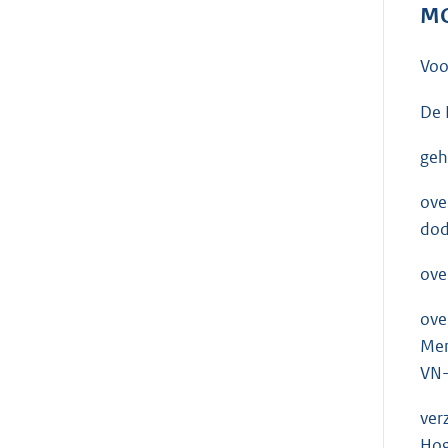
MO
Voo
De 
geh
ove
dod
ove
ove
Men
VN-
ver
Hog