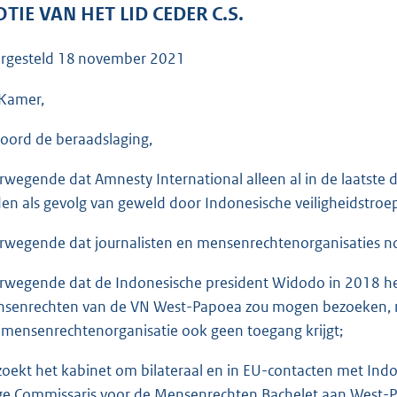
o
TIE VAN HET LID CEDER C.S.
o
t
rgesteld
18 november 2021
t
e
Kamer,
:
oord de beraadslaging,
3
7
rwegende dat Amnesty International alleen al in de laatste d
K
en als gevolg van geweld door Indonesische veiligheidstroep
b
rwegende dat journalisten en mensenrechtenorganisaties no
rwegende dat de Indonesische president Widodo in 2018 he
senrechten van de VN West-Papoea zou mogen bezoeken, maar
mensenrechtenorganisatie ook geen toegang krijgt;
zoekt het kabinet om bilateraal en in EU-contacten met Ind
e Commissaris voor de Mensenrechten Bachelet aan West-Papo