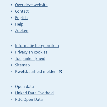
Over deze website
Contact
English
Help
Zoeken
Informatie hergebruiken
Privacy en cookies
Toegankelijkheid
Sitemap
E
Kwetsbaarheid melden
x
t
Open data
e
Linked Data Overheid
r
PUC Open Data
n