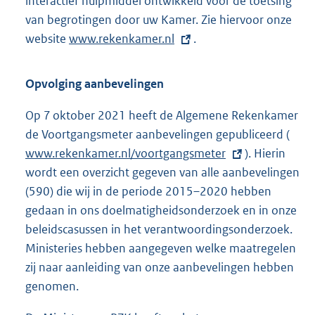
interactief hulpmiddel ontwikkeld voor de toetsing
van begrotingen door uw Kamer. Zie hiervoor onze
website
E
www.rekenkamer.nl
.
x
t
Opvolging aanbevelingen
e
r
Op 7 oktober 2021 heeft de Algemene Rekenkamer
n
de Voortgangsmeter aanbevelingen gepubliceerd (
E
e
www.rekenkamer.nl/voortgangsmeter
). Hierin
x
l
wordt een overzicht gegeven van alle aanbevelingen
t
i
(590) die wij in de periode 2015–2020 hebben
e
n
gedaan in ons doelmatigheidsonderzoek en in onze
r
k
beleidscasussen in het verantwoordingsonderzoek.
n
:
Ministeries hebben aangegeven welke maatregelen
e
zij naar aanleiding van onze aanbevelingen hebben
l
genomen.
i
n