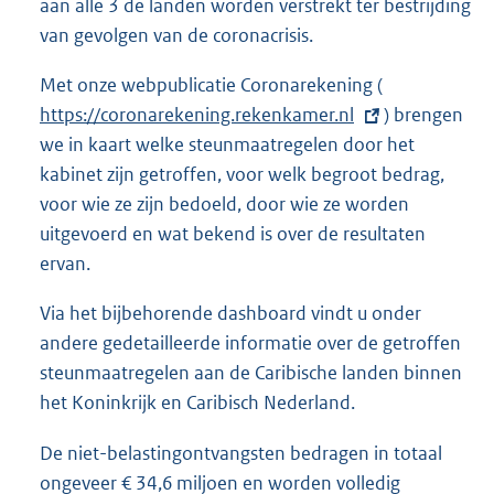
aan alle 3 de landen worden verstrekt ter bestrijding
van gevolgen van de coronacrisis.
Met onze webpublicatie Coronarekening (
E
https://coronarekening.
rekenkamer.nl
x
) brengen
we in kaart welke steunmaatregelen door het
t
kabinet zijn getroffen, voor welk begroot bedrag,
e
voor wie ze zijn bedoeld, door wie ze worden
r
uitgevoerd en wat bekend is over de resultaten
n
ervan.
e
l
Via het bijbehorende dashboard vindt u onder
i
andere gedetailleerde informatie over de getroffen
n
steunmaatregelen aan de Caribische landen binnen
k
het Koninkrijk en Caribisch Nederland.
:
De niet-belastingontvangsten bedragen in totaal
ongeveer € 34,6 miljoen en worden volledig