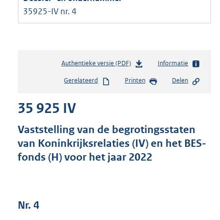
35925-IV nr. 4
Authentieke versie (PDF)
b
Informatie
e
Gerelateerd
Printen
Delen
s
t
35 925 IV
a
n
d
Vaststelling van de begrotingsstaten
s
van Koninkrijksrelaties (IV) en het BES-
g
fonds (H) voor het jaar 2022
r
o
o
t
t
Nr. 4
e
: