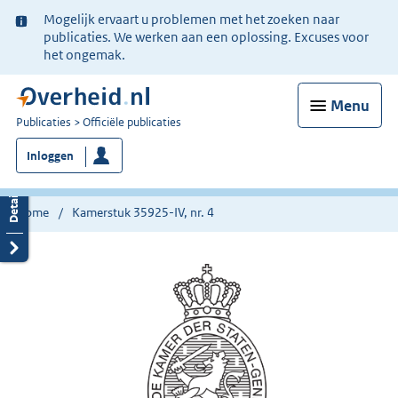
Ter
Mogelijk ervaart u problemen met het zoeken naar
informatie:
publicaties. We werken aan een oplossing. Excuses voor
het ongemak.
Menu
U
Publicaties
Officiële publicaties
bent
Inloggen
nu
hier:
Home
Kamerstuk 35925-IV, nr. 4