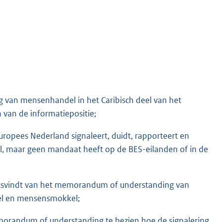
g van mensenhandel in het Caribisch deel van het
 van de informatiepositie;
opees Nederland signaleert, duidt, rapporteert en
, maar geen mandaat heeft op de BES-eilanden of in de
aatsvindt van het memorandum of understanding van
el en mensensmokkel;
emorandum of understanding te bezien hoe de signalering