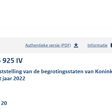
Authentieke versie (PDF)
b
Informatie
e
s
 925 IV
t
ststelling van de begrotingsstaten van Koninkr
a
t jaar 2022
n
d
s
g
 20
r