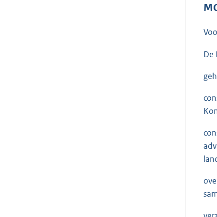
MO
Voo
De 
geh
con
Kon
con
adv
lan
ove
sam
ver