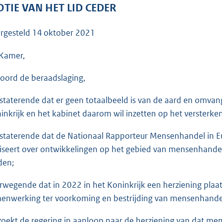
o
TIE VAN HET LID CEDER
o
t
rgesteld
14 oktober 2021
t
e
Kamer,
:
oord de beraadslaging,
3
6
staterende dat er geen totaalbeeld is van de aard en omvan
K
inkrijk en het kabinet daarom wil inzetten op het versterken
b
staterende dat de Nationaal Rapporteur Mensenhandel in Eur
iseert over ontwikkelingen op het gebied van mensenhandel
den;
rwegende dat in 2022 in het Koninkrijk een herziening pl
enwerking ter voorkoming en bestrijding van mensenhand
zoekt de regering in aanloop naar de herziening van dat m