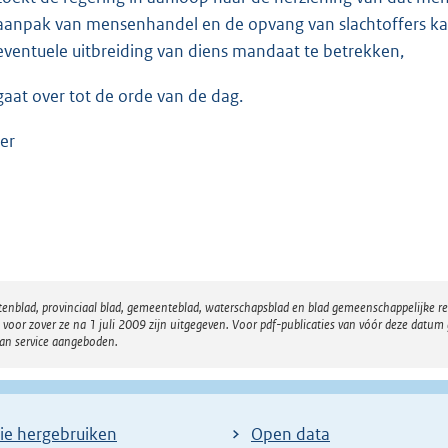
aanpak van mensenhandel en de opvang van slachtoffers kan
eventuele uitbreiding van diens mandaat te betrekken,
gaat over tot de orde van de dag.
er
atenblad, provinciaal blad, gemeenteblad, waterschapsblad en blad gemeenschappelijke 
 zover ze na 1 juli 2009 zijn uitgegeven. Voor pdf-publicaties van vóór deze datum g
van service aangeboden.
ie hergebruiken
Open data