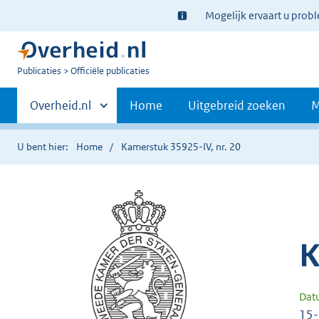
Ter
Mogelijk ervaart u prob
informatie:
U
Publicaties
Officiële publicaties
bent
Primaire
nu
Andere
Overheid.nl
Home
Uitgebreid zoeken
M
hier:
sites
navigatie
binnen
U bent hier:
Home
Kamerstuk 35925-IV, nr. 20
K
Dat
15-