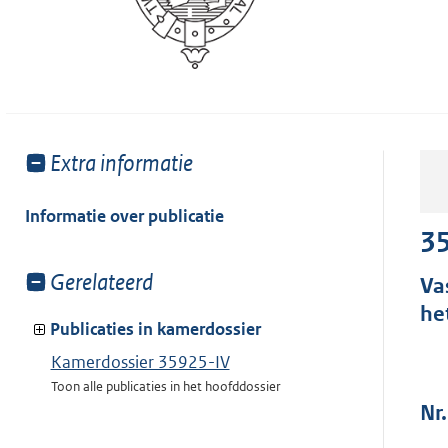
Toon
Extra informatie
meer
van:
Informatie over publicatie
35
Toon
Gerelateerd
Va
meer
he
van:
Publicaties in kamerdossier
Kamerdossier 35925-IV
Toon alle publicaties in het hoofddossier
Nr.