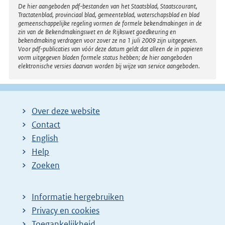
Disclaimer
De hier aangeboden pdf-bestanden van het Staatsblad, Staatscourant,
Tractatenblad, provinciaal blad, gemeenteblad, waterschapsblad en blad
gemeenschappelijke regeling vormen de formele bekendmakingen in de
zin van de Bekendmakingswet en de Rijkswet goedkeuring en
bekendmaking verdragen voor zover ze na 1 juli 2009 zijn uitgegeven.
Voor pdf-publicaties van vóór deze datum geldt dat alleen de in papieren
vorm uitgegeven bladen formele status hebben; de hier aangeboden
elektronische versies daarvan worden bij wijze van service aangeboden.
Over deze website
Contact
English
Help
Zoeken
Informatie hergebruiken
Privacy en cookies
Toegankelijkheid