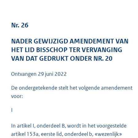
4
0
K
Nr. 26
b
NADER GEWIJZIGD AMENDEMENT VAN
HET LID BISSCHOP TER VERVANGING
VAN DAT GEDRUKT ONDER NR. 20
Ontvangen
29 juni 2022
De ondergetekende stelt het volgende amendement
voor:
I
In artikel I, onderdeel B, wordt in het voorgestelde
artikel 153a, eerste lid, onderdeel b, «wezenlijk»