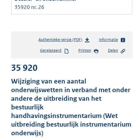
35920 nr. 26
Authentieke versie (PDF)
b
Informatie
e
Gerelateerd
Printen
Delen
s
t
35 920
a
n
d
Wijziging van een aantal
s
onderwijswetten in verband met onder
g
andere de uitbreiding van het
r
o
bestuurlijk
o
handhavingsinstrumentarium (Wet
t
uitbreiding bestuurlijk instrumentarium
t
e
onderwijs)
: