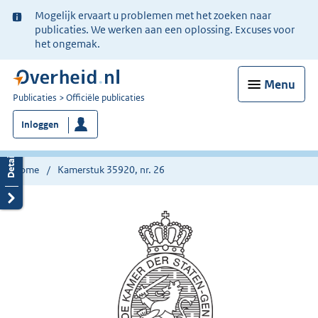
Ter
Mogelijk ervaart u problemen met het zoeken naar
informatie:
publicaties. We werken aan een oplossing. Excuses voor
het ongemak.
Menu
U
Publicaties
Officiële publicaties
bent
Inloggen
nu
hier:
Home
Kamerstuk 35920, nr. 26