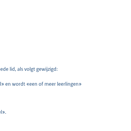
de lid, als volgt gewijzigd:
l» en wordt «een of meer leerlingen»
l».