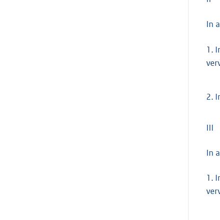
In 
1.
I
ver
2.
I
III
In 
1.
I
ver