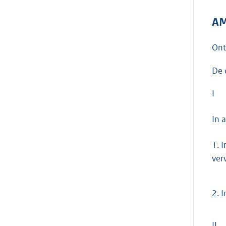
AM
On
De 
I
In 
1.
I
ver
2.
I
II