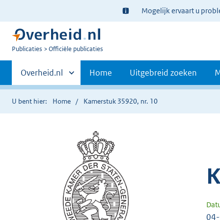
Ter
Mogelijk ervaart u prob
informatie:
U
Publicaties
Officiële publicaties
bent
Primaire
nu
Andere
Overheid.nl
Home
Uitgebreid zoeken
M
hier:
sites
navigatie
binnen
U bent hier:
Home
Kamerstuk 35920, nr. 10
K
Dat
04-