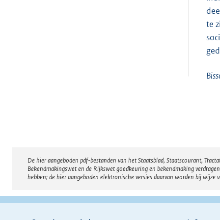
dee
te 
soc
gedi
Biss
De hier aangeboden pdf-bestanden van het Staatsblad, Staatscourant, Tract
Disclaimer
Bekendmakingswet en de Rijkswet goedkeuring en bekendmaking verdragen voor
hebben; de hier aangeboden elektronische versies daarvan worden bij wijze 