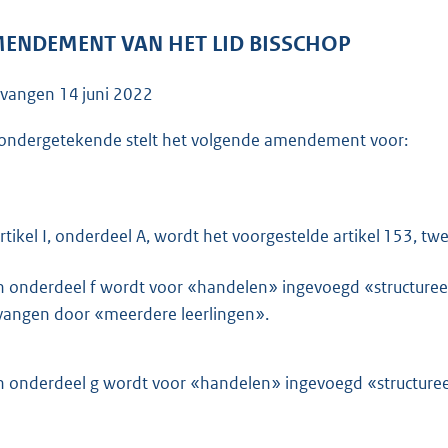
o
o
ENDEMENT VAN HET LID BISSCHOP
t
t
tvangen
14 juni 2022
e
:
ondergetekende stelt het volgende amendement voor:
3
8
K
artikel I, onderdeel A, wordt het voorgestelde artikel 153, twee
b
n onderdeel f wordt voor «handelen» ingevoegd «structuree
vangen door «meerdere leerlingen».
n onderdeel g wordt voor «handelen» ingevoegd «structuree