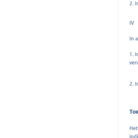
2.
I
IV
In 
1.
I
ver
2.
I
Toe
Het
ind