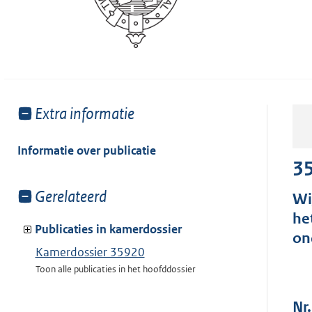
Toon
Extra informatie
meer
van:
Informatie over publicatie
3
Toon
Gerelateerd
Wi
meer
he
van:
Publicaties in kamerdossier
on
Kamerdossier 35920
Toon alle publicaties in het hoofddossier
Nr.