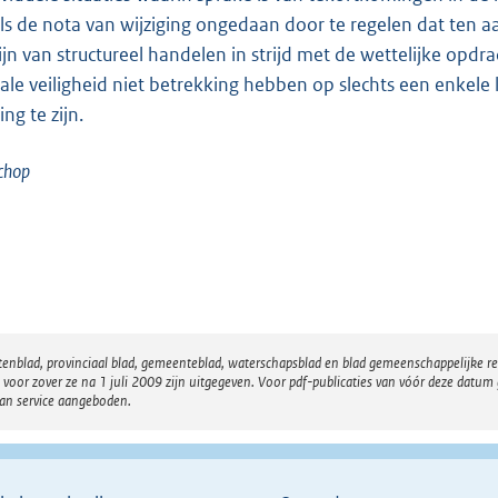
ls de nota van wijziging ongedaan door te regelen dat ten aa
zijn van structureel handelen in strijd met de wettelijke opd
iale veiligheid niet betrekking hebben op slechts een enkele l
ng te zijn.
chop
atenblad, provinciaal blad, gemeenteblad, waterschapsblad en blad gemeenschappelijke 
 zover ze na 1 juli 2009 zijn uitgegeven. Voor pdf-publicaties van vóór deze datum g
van service aangeboden.