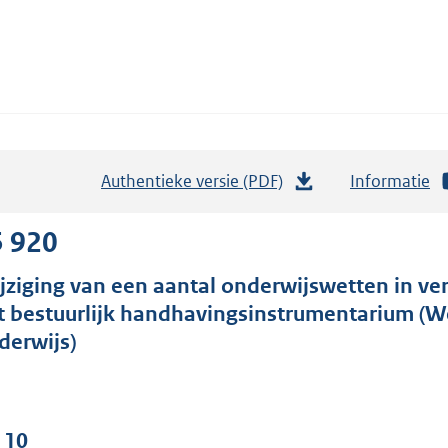
Authentieke versie (PDF)
b
Informatie
e
s
5 920
t
jziging van een aantal onderwijswetten in ve
a
t bestuurlijk handhavingsinstrumentarium (We
n
derwijs)
d
s
g
r
 10