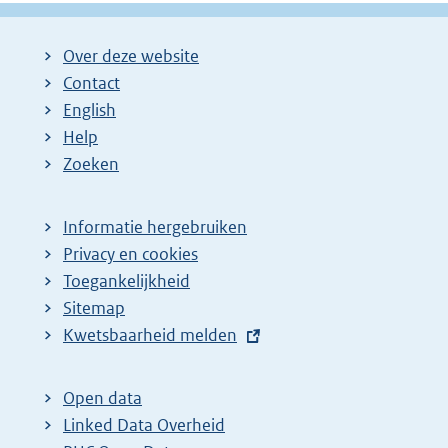
Over deze website
Contact
English
Help
Zoeken
Informatie hergebruiken
Privacy en cookies
Toegankelijkheid
Sitemap
E
Kwetsbaarheid melden
x
t
Open data
e
Linked Data Overheid
r