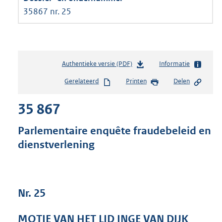
35867 nr. 25
Authentieke versie (PDF)
b
Informatie
e
Gerelateerd
Printen
Delen
s
t
35 867
a
n
d
Parlementaire enquête fraudebeleid en
s
dienstverlening
g
r
o
o
t
Nr. 25
t
e
MOTIE VAN HET LID INGE VAN DIJK
: