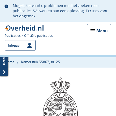
Ter
Mogelijk ervaart u problemen met het zoeken naar
informatie:
publicaties. We werken aan een oplossing. Excuses voor
het ongemak.
Menu
U
Publicaties
Officiële publicaties
bent
Inloggen
nu
hier:
Home
Kamerstuk 35867, nr. 25