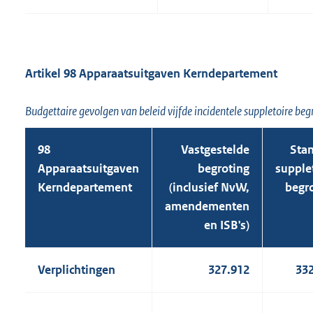
Artikel 98 Apparaatsuitgaven Kerndepartement
Budgettaire gevolgen van beleid vijfde incidentele suppletoire be
98
Vastgestelde
Sta
Apparaatsuitgaven
begroting
supple
Kerndepartement
(inclusief NvW,
begr
amendementen
en ISB's)
Verplichtingen
327.912
33