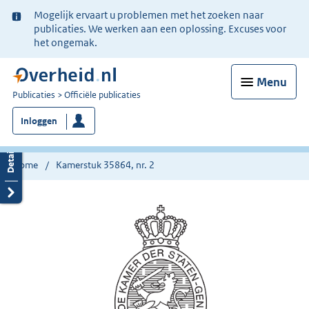
Ter
Mogelijk ervaart u problemen met het zoeken naar
informatie:
publicaties. We werken aan een oplossing. Excuses voor
het ongemak.
Menu
U
Publicaties
Officiële publicaties
bent
Inloggen
nu
hier:
Home
Kamerstuk 35864, nr. 2