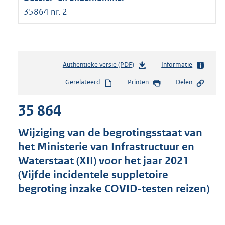
35864 nr. 2
Authentieke versie (PDF)
b
Informatie
e
Gerelateerd
Printen
Delen
s
t
35 864
a
n
d
Wijziging van de begrotingsstaat van
s
het Ministerie van Infrastructuur en
g
Waterstaat (XII) voor het jaar 2021
r
o
(Vijfde incidentele suppletoire
o
begroting inzake COVID-testen reizen)
t
t
e
: