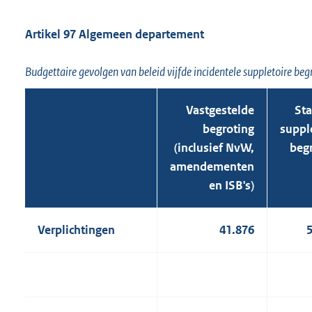
Artikel 97 Algemeen departement
Budgettaire gevolgen van beleid vijfde incidentele suppletoire be
Vastgestelde
St
begroting
suppl
(inclusief NvW,
beg
amendementen
en ISB's)
Verplichtingen
41.876