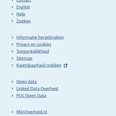
Contact
English
Help
Zoeken
Informatie hergebruiken
Privacy en cookies
Toegankelijkheid
Sitemap
E
Kwetsbaarheid melden
x
t
Open data
e
Linked Data Overheid
r
PUC Open Data
n
e
MijnOverheid.nl
l