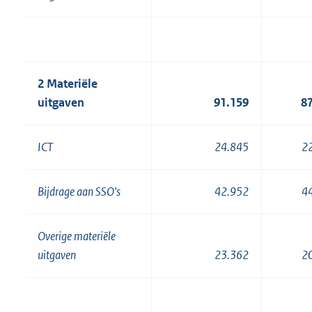
2 Materiële
uitgaven
91.159
8
ICT
24.845
2
Bijdrage aan SSO's
42.952
4
Overige materiële
uitgaven
23.362
2