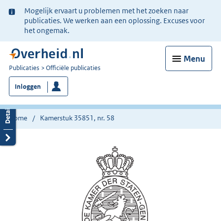
Ter
Mogelijk ervaart u problemen met het zoeken naar
informatie:
publicaties. We werken aan een oplossing. Excuses voor
het ongemak.
Menu
U
Publicaties
Officiële publicaties
bent
Inloggen
nu
hier:
Home
Kamerstuk 35851, nr. 58