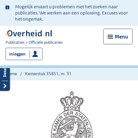
Ter
Mogelijk ervaart u problemen met het zoeken naar
informatie:
publicaties. We werken aan een oplossing. Excuses voor
het ongemak.
Menu
U
Publicaties
Officiële publicaties
bent
Inloggen
nu
hier:
Home
Kamerstuk 35851, nr. 31