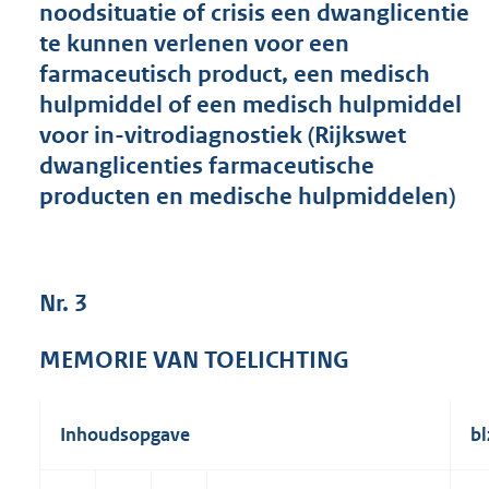
noodsituatie of crisis een dwanglicentie
1
te kunnen verlenen voor een
2
6
farmaceutisch product, een medisch
K
hulpmiddel of een medisch hulpmiddel
b
voor in-vitrodiagnostiek (Rijkswet
dwanglicenties farmaceutische
producten en medische hulpmiddelen)
Nr. 3
MEMORIE VAN TOELICHTING
Inhoudsopgave
bl