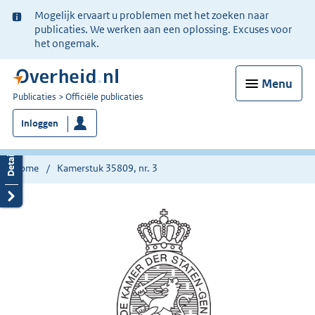
Ter
Mogelijk ervaart u problemen met het zoeken naar
informatie:
publicaties. We werken aan een oplossing. Excuses voor
het ongemak.
Menu
U
Publicaties
Officiële publicaties
bent
Inloggen
nu
hier:
Home
Kamerstuk 35809, nr. 3