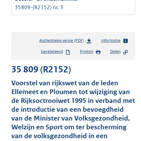
35809-(R2152) nr. 3
Authentieke versie (PDF)
b
Informatie
e
Gerelateerd
Printen
Delen
s
t
35 809 (R2152)
a
n
d
Voorstel van rijkswet van de leden
s
Ellemeet en Ploumen tot wijziging van
g
de Rijksoctrooiwet 1995 in verband met
r
o
de introductie van een bevoegdheid
o
van de Minister van Volksgezondheid,
t
Welzijn en Sport om ter bescherming
t
e
van de volksgezondheid in een
: