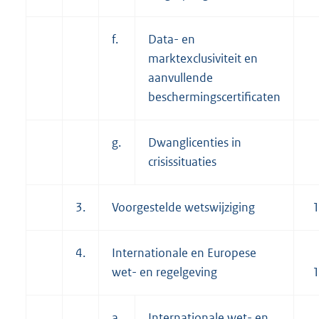
f.
Data- en
marktexclusiviteit en
aanvullende
beschermingscertificaten
g.
Dwanglicenties in
crisissituaties
3.
Voorgestelde wetswijziging
4.
Internationale en Europese
wet- en regelgeving
a.
Internationale wet- en