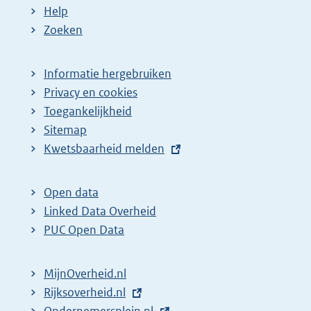
Help
Zoeken
Informatie hergebruiken
Privacy en cookies
Toegankelijkheid
Sitemap
E
Kwetsbaarheid melden
x
t
Open data
e
Linked Data Overheid
r
PUC Open Data
n
e
MijnOverheid.nl
l
E
Rijksoverheid.nl
i
x
E
Ondernemersplein.nl