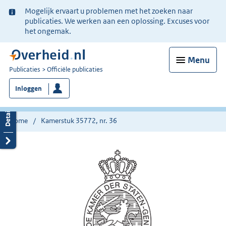
Ter
Mogelijk ervaart u problemen met het zoeken naar
informatie:
publicaties. We werken aan een oplossing. Excuses voor
het ongemak.
Menu
U
Publicaties
Officiële publicaties
bent
Inloggen
nu
hier:
Home
Kamerstuk 35772, nr. 36