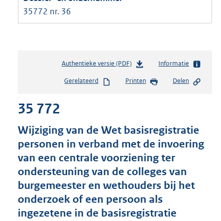
35772 nr. 36
Authentieke versie (PDF)
b
Informatie
e
Gerelateerd
Printen
Delen
s
t
35 772
a
n
d
Wijziging van de Wet basisregistratie
s
personen in verband met de invoering
g
van een centrale voorziening ter
r
o
ondersteuning van de colleges van
o
burgemeester en wethouders bij het
t
onderzoek of een persoon als
t
e
ingezetene in de basisregistratie
: