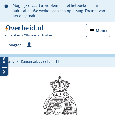
Ter
Mogelijk ervaart u problemen met het zoeken naar
informatie:
publicaties. We werken aan een oplossing. Excuses voor
het ongemak.
Menu
U
Publicaties
Officiële publicaties
bent
Inloggen
nu
hier:
Home
Kamerstuk 35771, nr. 11