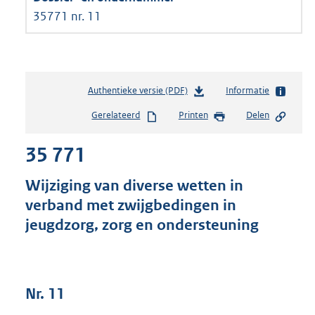
35771 nr. 11
Authentieke versie (PDF)
b
Informatie
e
Gerelateerd
Printen
Delen
s
t
35 771
a
n
d
Wijziging van diverse wetten in
s
verband met zwijgbedingen in
g
jeugdzorg, zorg en ondersteuning
r
o
o
t
t
Nr. 11
e
: