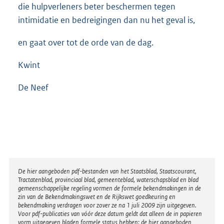
die hulpverleners beter beschermen tegen
intimidatie en bedreigingen dan nu het geval is,
en gaat over tot de orde van de dag.
Kwint
De Neef
Disclaimer
De hier aangeboden pdf-bestanden van het Staatsblad, Staatscourant,
Tractatenblad, provinciaal blad, gemeenteblad, waterschapsblad en blad
gemeenschappelijke regeling vormen de formele bekendmakingen in de
zin van de Bekendmakingswet en de Rijkswet goedkeuring en
bekendmaking verdragen voor zover ze na 1 juli 2009 zijn uitgegeven.
Voor pdf-publicaties van vóór deze datum geldt dat alleen de in papieren
vorm uitgegeven bladen formele status hebben; de hier aangeboden