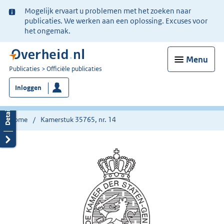
Ter
Mogelijk ervaart u problemen met het zoeken naar
informatie:
publicaties. We werken aan een oplossing. Excuses voor
het ongemak.
Menu
U
Publicaties
Officiële publicaties
bent
Inloggen
nu
hier:
Home
Kamerstuk 35765, nr. 14