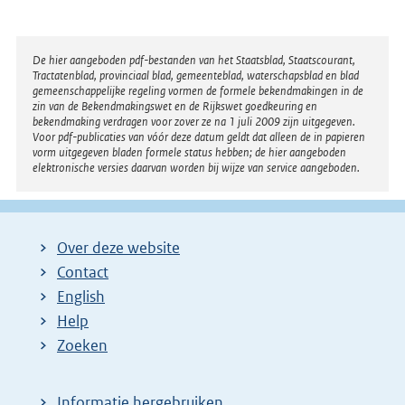
Disclaimer
De hier aangeboden pdf-bestanden van het Staatsblad, Staatscourant,
Tractatenblad, provinciaal blad, gemeenteblad, waterschapsblad en blad
gemeenschappelijke regeling vormen de formele bekendmakingen in de
zin van de Bekendmakingswet en de Rijkswet goedkeuring en
bekendmaking verdragen voor zover ze na 1 juli 2009 zijn uitgegeven.
Voor pdf-publicaties van vóór deze datum geldt dat alleen de in papieren
vorm uitgegeven bladen formele status hebben; de hier aangeboden
elektronische versies daarvan worden bij wijze van service aangeboden.
Over deze website
Contact
English
Help
Zoeken
Informatie hergebruiken