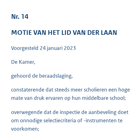
3
6
Nr. 14
K
b
MOTIE VAN HET LID VAN DER LAAN
Voorgesteld
24 januari 2023
De Kamer,
gehoord de beraadslaging,
constaterende dat steeds meer scholieren een hoge
mate van druk ervaren op hun middelbare school;
overwegende dat de inspectie de aanbeveling doet
om onnodige selectiecriteria of -instrumenten te
voorkomen;