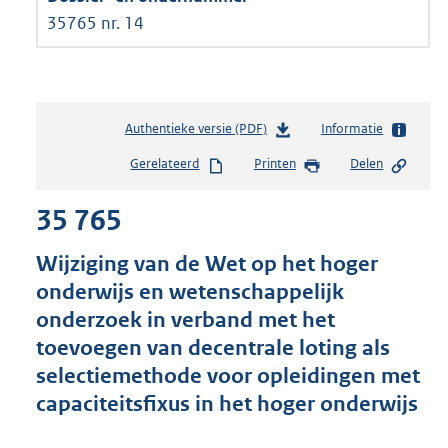
35765 nr. 14
Authentieke versie (PDF)
b
Informatie
e
Gerelateerd
Printen
Delen
s
t
35 765
a
n
d
Wijziging van de Wet op het hoger
s
onderwijs en wetenschappelijk
g
onderzoek in verband met het
r
o
toevoegen van decentrale loting als
o
selectiemethode voor opleidingen met
t
capaciteitsfixus in het hoger onderwijs
t
e
: