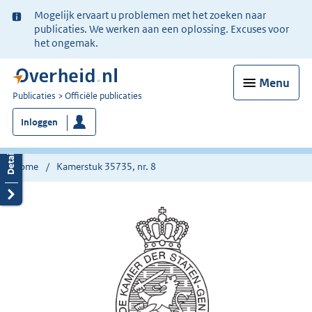
Ter
Mogelijk ervaart u problemen met het zoeken naar
informatie:
publicaties. We werken aan een oplossing. Excuses voor
het ongemak.
Menu
U
Publicaties
Officiële publicaties
bent
Inloggen
nu
hier:
Home
Kamerstuk 35735, nr. 8