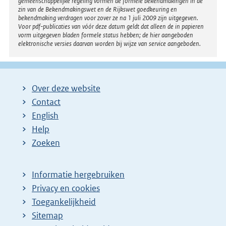
gemeenschappelijke regeling vormen de formele bekendmakingen in de
zin van de Bekendmakingswet en de Rijkswet goedkeuring en
bekendmaking verdragen voor zover ze na 1 juli 2009 zijn uitgegeven.
Voor pdf-publicaties van vóór deze datum geldt dat alleen de in papieren
vorm uitgegeven bladen formele status hebben; de hier aangeboden
elektronische versies daarvan worden bij wijze van service aangeboden.
Over deze website
Contact
English
Help
Zoeken
Informatie hergebruiken
Privacy en cookies
Toegankelijkheid
Sitemap