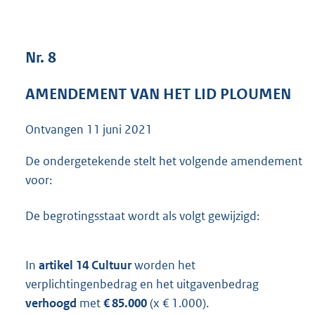
4
0
K
Nr. 8
b
AMENDEMENT VAN HET LID PLOUMEN
Ontvangen
11 juni 2021
De ondergetekende stelt het volgende amendement
voor:
De begrotingsstaat wordt als volgt gewijzigd:
In
artikel 14 Cultuur
worden het
verplichtingenbedrag en het uitgavenbedrag
verhoogd
met
€ 85.000
(x € 1.000).