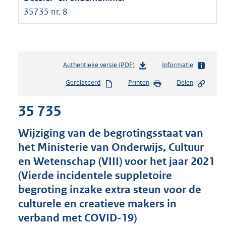
35735 nr. 8
Authentieke versie (PDF)
b
Informatie
e
Gerelateerd
Printen
Delen
s
t
35 735
a
n
d
Wijziging van de begrotingsstaat van
s
het Ministerie van Onderwijs, Cultuur
g
en Wetenschap (VIII) voor het jaar 2021
r
o
(Vierde incidentele suppletoire
o
begroting inzake extra steun voor de
t
culturele en creatieve makers in
t
e
verband met COVID-19)
: