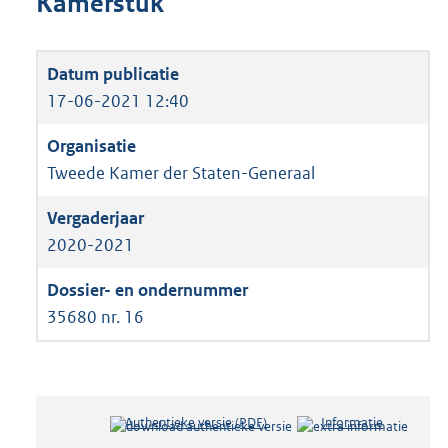
Kamerstuk
17-06-2021 12:40
Tweede Kamer der Staten-Generaal
2020-2021
35680 nr. 16
Authentieke versie (PDF)
b
Informatie
e