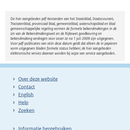
Disclaimer
De hier aangeboden pdf-bestanden van het Staatsblad, Staatscourant,
Tractatenblad, provinciaal blad, gemeenteblad, waterschapsblad en blad
gemeenschappelijke regeling vormen de formele bekendmakingen in de
zin van de Bekendmakingswet en de Rijkswet goedkeuring en
bekendmaking verdragen voor zover ze na 1 juli 2009 zijn uitgegeven.
Voor pdf-publicaties van vóór deze datum geldt dat alleen de in papieren
vorm uitgegeven bladen formele status hebben; de hier aangeboden
elektronische versies daarvan worden bij wijze van service aangeboden.
Over deze website
Contact
English
Help
Zoeken
Informatie hergebruiken