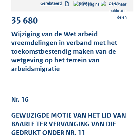
Gerelateerd
Printen
Delen
s
t
35 680
a
n
d
Wijziging van de Wet arbeid
s
vreemdelingen in verband met het
g
toekomstbestendig maken van de
r
o
wetgeving op het terrein van
o
arbeidsmigratie
t
t
e
:
3
Nr. 16
6
K
GEWIJZIGDE MOTIE VAN HET LID VAN
b
BAARLE TER VERVANGING VAN DIE
GEDRUKT ONDER NR. 11