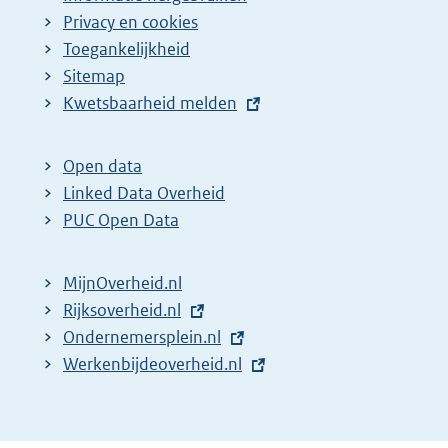
Privacy en cookies
Toegankelijkheid
Sitemap
E
Kwetsbaarheid melden
x
t
Open data
e
Linked Data Overheid
r
PUC Open Data
n
e
MijnOverheid.nl
l
E
Rijksoverheid.nl
i
x
E
Ondernemersplein.nl
n
t
x
E
Werkenbijdeoverheid.nl
k
e
t
x
:
r
e
t
n
r
e