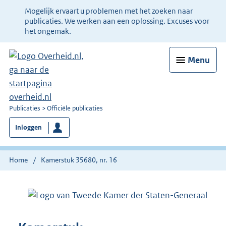
Ter
Mogelijk ervaart u problemen met het zoeken naar
informatie:
publicaties. We werken aan een oplossing. Excuses voor
het ongemak.
Menu
U
Publicaties
Officiële publicaties
bent
Inloggen
nu
hier:
Home
Kamerstuk 35680, nr. 16