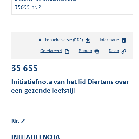
35655 nr. 2
Authentieke versie (PDF)
b
Informatie
e
Gerelateerd
Printen
Delen
s
t
35 655
a
n
d
Initiatiefnota van het lid Diertens over
s
een gezonde leefstijl
g
r
o
o
t
Nr. 2
t
e
INITIATIEFNOTA
: