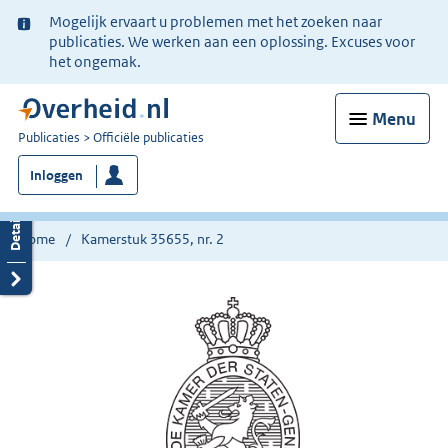
Ter
Mogelijk ervaart u problemen met het zoeken naar
informatie:
publicaties. We werken aan een oplossing. Excuses voor
het ongemak.
Menu
U
Publicaties
Officiële publicaties
bent
Inloggen
nu
hier:
Home
Kamerstuk 35655, nr. 2