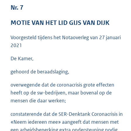
3
Nr. 7
6
K
MOTIE VAN HET LID GIJS VAN DIJK
b
Voorgesteld tijdens het Notaoverleg van
27 januari
2021
De Kamer,
gehoord de beraadslaging,
overwegende dat de coronacrisis grote effecten
heeft op de sw-bedrijven, maar bovenal op de
mensen die daar werken;
constaterende dat de SER-Denktank Coronacrisis in
«Neem iedereen mee» aangeeft dat mensen met
een arbeidsbeperking extra ondersteuning nodig