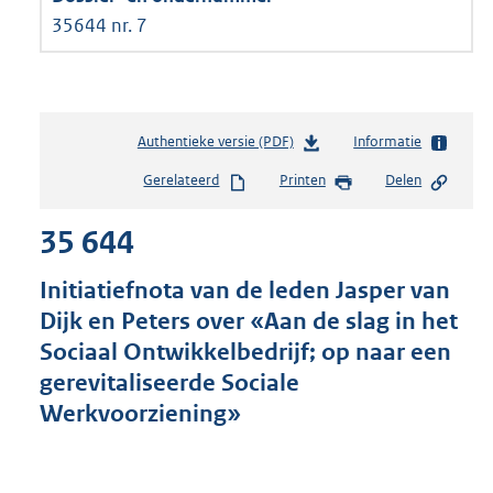
35644 nr. 7
Authentieke versie (PDF)
b
Informatie
e
Gerelateerd
Printen
Delen
s
t
35 644
a
n
d
Initiatiefnota van de leden Jasper van
s
Dijk en Peters over «Aan de slag in het
g
Sociaal Ontwikkelbedrijf; op naar een
r
o
gerevitaliseerde Sociale
o
Werkvoorziening»
t
t
e
: