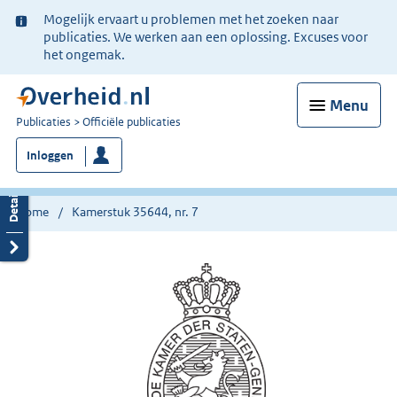
Ter
Mogelijk ervaart u problemen met het zoeken naar
informatie:
publicaties. We werken aan een oplossing. Excuses voor
het ongemak.
Menu
U
Publicaties
Officiële publicaties
bent
Inloggen
nu
hier:
Home
Kamerstuk 35644, nr. 7