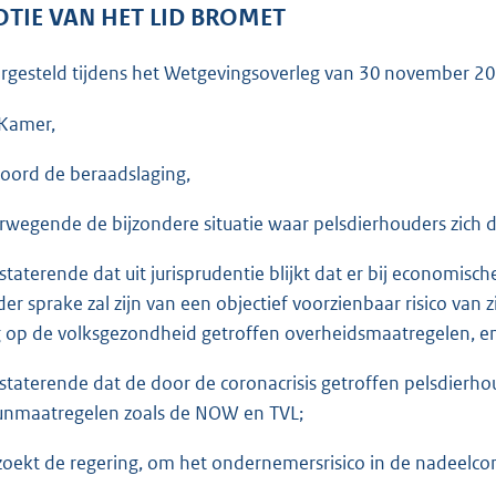
o
TIE VAN HET LID BROMET
o
t
rgesteld tijdens het Wetgevingsoverleg van
30 november 2
t
e
Kamer,
:
oord de beraadslaging,
3
6
rwegende de bijzondere situatie waar pelsdierhouders zich 
K
b
staterende dat uit jurisprudentie blijkt dat er bij economisch
der sprake zal zijn van een objectief voorzienbaar risico van
 op de volksgezondheid getroffen overheidsmaatregelen, en 
staterende dat de door de coronacrisis getroffen pelsdier
unmaatregelen zoals de NOW en TVL;
zoekt de regering, om het ondernemersrisico in de nadeelc