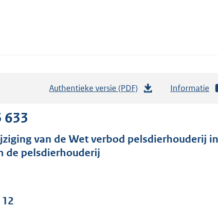
Authentieke versie (PDF)
b
Informatie
e
s
5 633
t
jziging van de Wet verbod pelsdierhouderij 
a
n de pelsdierhouderij
n
d
s
g
 12
r