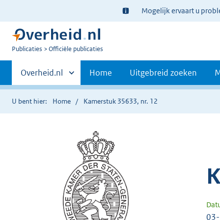
Ter
Mogelijk ervaart u prob
informatie:
U
Publicaties
Officiële publicaties
bent
Primaire
nu
Andere
Overheid.nl
Home
Uitgebreid zoeken
M
hier:
sites
navigatie
binnen
U bent hier:
Home
Kamerstuk 35633, nr. 12
K
Dat
03-