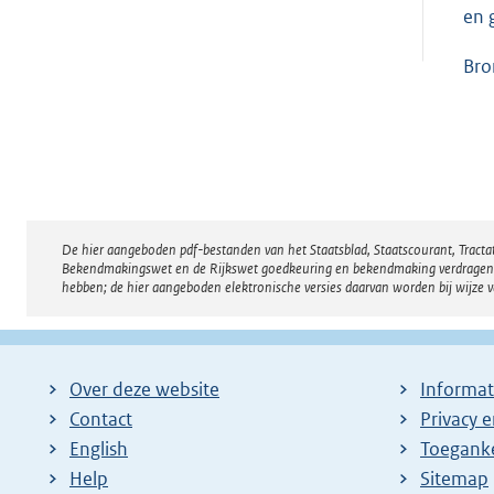
en 
Bro
De hier aangeboden pdf-bestanden van het Staatsblad, Staatscourant, Tract
Disclaimer
Bekendmakingswet en de Rijkswet goedkeuring en bekendmaking verdragen voor
hebben; de hier aangeboden elektronische versies daarvan worden bij wijze 
Over deze website
Informat
Contact
Privacy 
English
Toeganke
Help
Sitemap