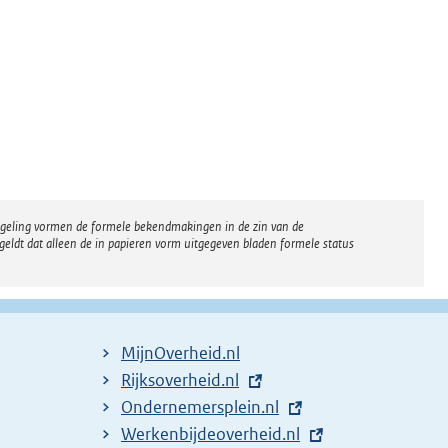
regeling vormen de formele bekendmakingen in de zin van de
eldt dat alleen de in papieren vorm uitgegeven bladen formele status
MijnOverheid.nl
E
Rijksoverheid.nl
x
E
Ondernemersplein.nl
t
x
E
Werkenbijdeoverheid.nl