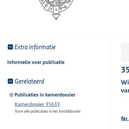
Toon
Extra informatie
meer
van:
Informatie over publicatie
3
Toon
Gerelateerd
Wi
meer
va
van:
Publicaties in kamerdossier
Kamerdossier 35633
Toon alle publicaties in het hoofddossier
Nr.