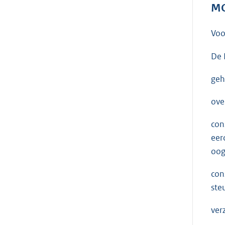
MO
Voo
De 
geh
ove
con
eer
oog
con
ste
ver