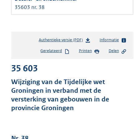
35603 nr. 38
Authentieke versie (PDF)
b
Informatie
e
Gerelateerd
Printen
Delen
s
t
35 603
a
n
d
Wijziging van de Tijdelijke wet
s
Groningen in verband met de
g
versterking van gebouwen in de
r
o
provincie Groningen
o
t
t
e
Nr. 38
: