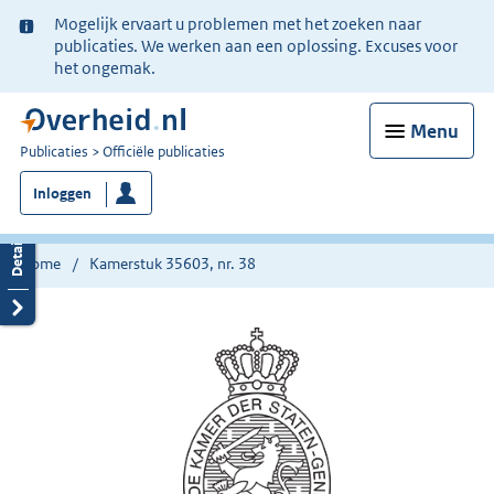
Ter
Mogelijk ervaart u problemen met het zoeken naar
informatie:
publicaties. We werken aan een oplossing. Excuses voor
het ongemak.
Menu
U
Publicaties
Officiële publicaties
bent
Inloggen
nu
hier:
Home
Kamerstuk 35603, nr. 38