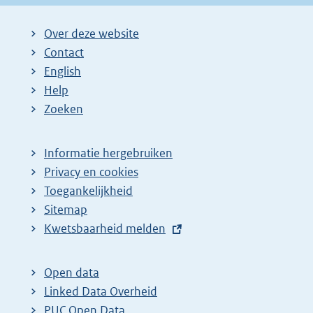
Over deze website
Contact
English
Help
Zoeken
Informatie hergebruiken
Privacy en cookies
Toegankelijkheid
Sitemap
E
Kwetsbaarheid melden
x
t
Open data
e
Linked Data Overheid
r
PUC Open Data