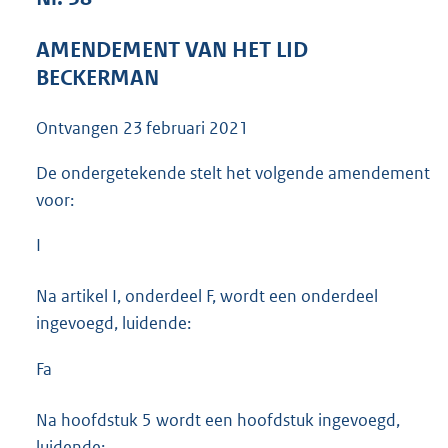
3
9
AMENDEMENT VAN HET LID
K
BECKERMAN
b
Ontvangen
23 februari 2021
De ondergetekende stelt het volgende amendement
voor:
I
Na artikel I, onderdeel F, wordt een onderdeel
ingevoegd, luidende:
Fa
Na hoofdstuk 5 wordt een hoofdstuk ingevoegd,
luidende: