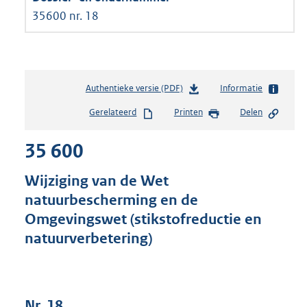
35600 nr. 18
Authentieke versie (PDF)
b
Informatie
e
Gerelateerd
Printen
Delen
s
t
35 600
a
n
d
Wijziging van de Wet
s
natuurbescherming en de
g
Omgevingswet (stikstofreductie en
r
o
natuurverbetering)
o
t
t
e
Nr. 18
: