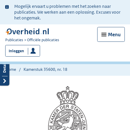
Ter
Mogelijk ervaart u problemen met het zoeken naar
informatie:
publicaties. We werken aan een oplossing. Excuses voor
het ongemak.
Menu
U
Publicaties
Officiële publicaties
bent
Inloggen
nu
hier:
Home
Kamerstuk 35600, nr. 18