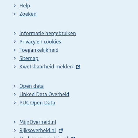
Help
Zoeken
Informatie hergebruiken
Privacy en cookies
Toegankelijkheid
Sitemap
E
Kwetsbaarheid melden
x
t
Open data
e
Linked Data Overheid
r
PUC Open Data
n
e
MijnOverheid.nl
l
E
Rijksoverheid.nl
i