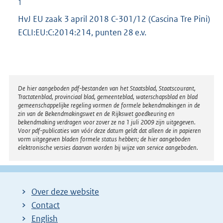
1
HvJ EU zaak 3 april 2018 C-301/12 (Cascina Tre Pini)
ECLI:EU:C:2014:214, punten 28 e.v.
Disclaimer
De hier aangeboden pdf-bestanden van het Staatsblad, Staatscourant,
Tractatenblad, provinciaal blad, gemeenteblad, waterschapsblad en blad
gemeenschappelijke regeling vormen de formele bekendmakingen in de
zin van de Bekendmakingswet en de Rijkswet goedkeuring en
bekendmaking verdragen voor zover ze na 1 juli 2009 zijn uitgegeven.
Voor pdf-publicaties van vóór deze datum geldt dat alleen de in papieren
vorm uitgegeven bladen formele status hebben; de hier aangeboden
elektronische versies daarvan worden bij wijze van service aangeboden.
Over deze website
Contact
English