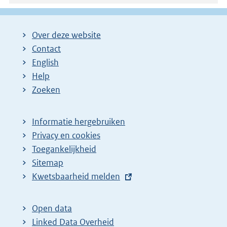
Over deze website
Contact
English
Help
Zoeken
Informatie hergebruiken
Privacy en cookies
Toegankelijkheid
Sitemap
E
Kwetsbaarheid melden
x
t
Open data
e
Linked Data Overheid