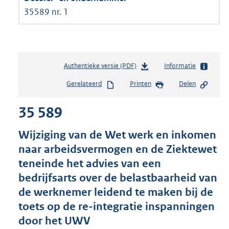
35589 nr. 1
Authentieke versie (PDF)
b
Informatie
e
Gerelateerd
Printen
Delen
s
t
35 589
a
n
d
Wijziging van de Wet werk en inkomen
s
naar arbeidsvermogen en de Ziektewet
g
teneinde het advies van een
r
o
bedrijfsarts over de belastbaarheid van
o
de werknemer leidend te maken bij de
t
toets op de re-integratie inspanningen
t
e
door het UWV
: