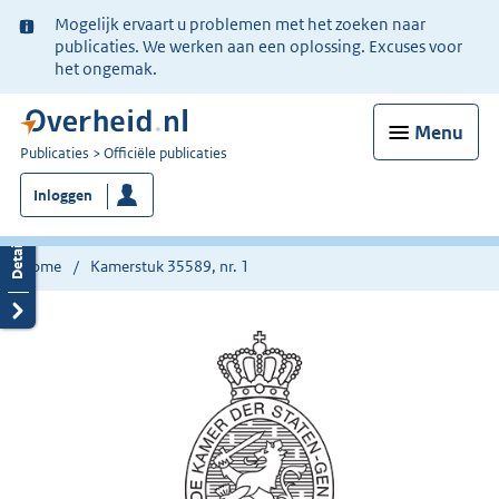
Ter
Mogelijk ervaart u problemen met het zoeken naar
informatie:
publicaties. We werken aan een oplossing. Excuses voor
het ongemak.
Menu
U
Publicaties
Officiële publicaties
bent
Inloggen
nu
hier:
Home
Kamerstuk 35589, nr. 1