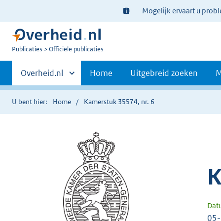
Ter
Mogelijk ervaart u prob
informatie:
U
Publicaties
Officiële publicaties
bent
Primaire
nu
Andere
Overheid.nl
Home
Uitgebreid zoeken
M
hier:
sites
navigatie
binnen
U bent hier:
Home
Kamerstuk 35574, nr. 6
K
Dat
05-