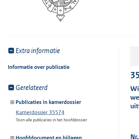
Toon
Extra informatie
meer
van:
Informatie over publicatie
3
Toon
Gerelateerd
Wi
meer
we
van:
Publicaties in kamerdossier
ui
Kamerdossier 35574
Toon alle publicaties in het hoofddossier
Nr.
Hoofddocument en bijlagen