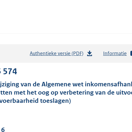
Authentieke versie (PDF)
b
Informatie
e
s
5 574
t
jziging van de Algemene wet inkomensafhank
a
tten met het oog op verbetering van de uitvo
n
tvoerbaarheid toeslagen)
d
s
g
r
 6