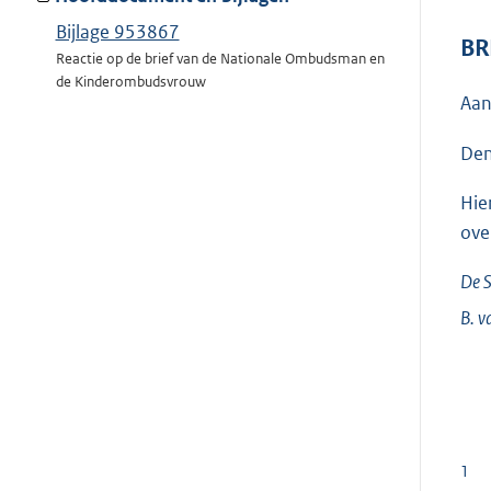
Bijlage 953867
BR
Reactie op de brief van de Nationale Ombudsman en
de Kinderombudsvrouw
Aan
Den
Hie
ove
De S
B. v
1