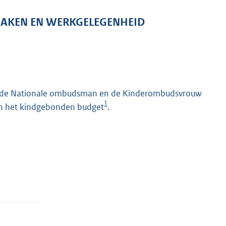
 ZAKEN EN WERKGELEGENHEID
f van de Nationale ombudsman en de Kinderombudsvrouw
1
en het kindgebonden budget
.