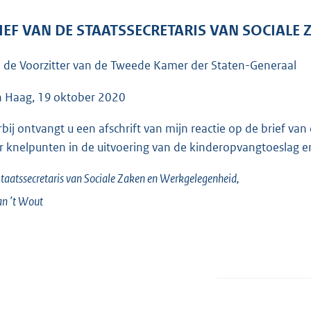
o
o
IEF VAN DE STAATSSECRETARIS VAN SOCIALE
t
t
 de Voorzitter van de Tweede Kamer der Staten-Generaal
e
:
 Haag, 19 oktober 2020
3
rbij ontvangt u een afschrift van mijn reactie op de brie
6
r knelpunten in de uitvoering van de kinderopvangtoeslag 
K
b
taatssecretaris van Sociale Zaken en Werkgelegenheid,
an ’t
Wout