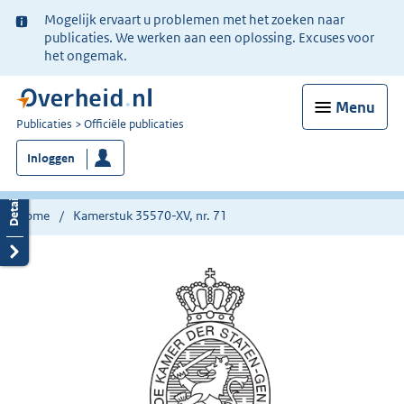
Ter
Mogelijk ervaart u problemen met het zoeken naar
informatie:
publicaties. We werken aan een oplossing. Excuses voor
het ongemak.
Menu
U
Publicaties
Officiële publicaties
bent
Inloggen
nu
hier:
Home
Kamerstuk 35570-XV, nr. 71