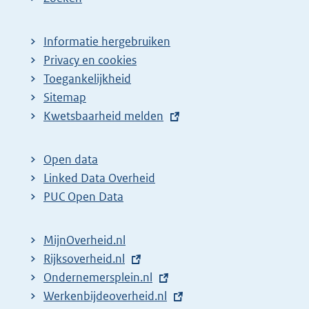
Informatie hergebruiken
Privacy en cookies
Toegankelijkheid
Sitemap
E
Kwetsbaarheid melden
x
t
Open data
e
Linked Data Overheid
r
PUC Open Data
n
e
MijnOverheid.nl
l
E
Rijksoverheid.nl
i
x
E
Ondernemersplein.nl
n
t
x
E
Werkenbijdeoverheid.nl
k