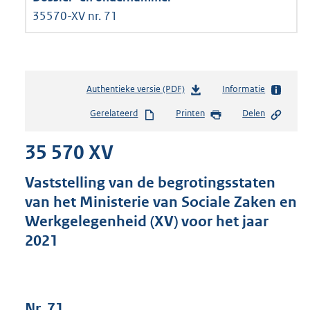
35570-XV nr. 71
Authentieke versie (PDF)
b
Informatie
e
Gerelateerd
Printen
Delen
s
t
35 570 XV
a
n
d
Vaststelling van de begrotingsstaten
s
van het Ministerie van Sociale Zaken en
g
Werkgelegenheid (XV) voor het jaar
r
o
2021
o
t
t
e
Nr. 71
: