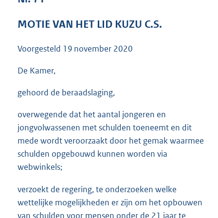
3
5
MOTIE VAN HET LID KUZU C.S.
K
b
Voorgesteld
19 november 2020
De Kamer,
gehoord de beraadslaging,
overwegende dat het aantal jongeren en
jongvolwassenen met schulden toeneemt en dit
mede wordt veroorzaakt door het gemak waarmee
schulden opgebouwd kunnen worden via
webwinkels;
verzoekt de regering, te onderzoeken welke
wettelijke mogelijkheden er zijn om het opbouwen
van schulden voor mensen onder de 21 jaar te