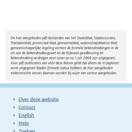
Disclaimer
De hier aangeboden pdf-bestanden van het Staatsblad, Staatscourant,
Tractatenblad, provinciaal blad, gemeenteblad, waterschapsblad en blad
gemeenschappelijke regeling vormen de formele bekendmakingen in de
zin van de Bekendmakingswet en de Rijkswet goedkeuring en
bekendmaking verdragen voor zover ze na 1 juli 2009 zijn uitgegeven.
Voor pdf-publicaties van vóór deze datum geldt dat alleen de in papieren
vorm uitgegeven bladen formele status hebben; de hier aangeboden
elektronische versies daarvan worden bij wijze van service aangeboden.
Over deze website
Contact
English
Help
Zoeken