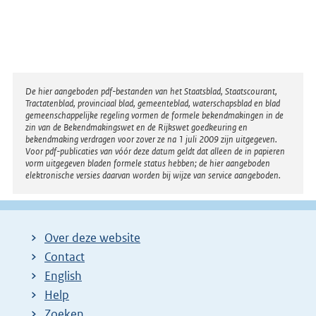
Disclaimer
De hier aangeboden pdf-bestanden van het Staatsblad, Staatscourant,
Tractatenblad, provinciaal blad, gemeenteblad, waterschapsblad en blad
gemeenschappelijke regeling vormen de formele bekendmakingen in de
zin van de Bekendmakingswet en de Rijkswet goedkeuring en
bekendmaking verdragen voor zover ze na 1 juli 2009 zijn uitgegeven.
Voor pdf-publicaties van vóór deze datum geldt dat alleen de in papieren
vorm uitgegeven bladen formele status hebben; de hier aangeboden
elektronische versies daarvan worden bij wijze van service aangeboden.
Over deze website
Contact
English
Help
Zoeken