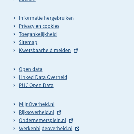
Informatie hergebruiken
Privacy en cookies
Toegankelijkheid
Sitemap
E
Kwetsbaarheid melden
x
t
Open data
e
Linked Data Overheid
r
PUC Open Data
n
e
MijnOverheid.nl
l
E
Rijksoverheid.nl
i
x
E
Ondernemersplein.nl
n
t
x
E
Werkenbijdeoverheid.nl
k