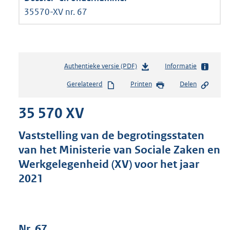
35570-XV nr. 67
Authentieke versie (PDF)
b
Informatie
e
Gerelateerd
Printen
Delen
s
t
35 570 XV
a
n
d
Vaststelling van de begrotingsstaten
s
van het Ministerie van Sociale Zaken en
g
Werkgelegenheid (XV) voor het jaar
r
o
2021
o
t
t
e
Nr. 67
: