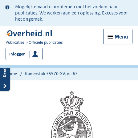
Ter
Mogelijk ervaart u problemen met het zoeken naar
informatie:
publicaties. We werken aan een oplossing. Excuses voor
het ongemak.
Menu
U
Publicaties
Officiële publicaties
bent
Inloggen
nu
hier:
Home
Kamerstuk 35570-XV, nr. 67