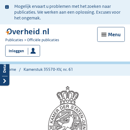
Ter
Mogelijk ervaart u problemen met het zoeken naar
informatie:
publicaties. We werken aan een oplossing. Excuses voor
het ongemak.
Menu
U
Publicaties
Officiële publicaties
bent
Inloggen
nu
hier:
Home
Kamerstuk 35570-XV, nr. 61