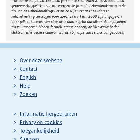
Tractatenblad, provinciaal blad, gemeenteblad, waterschapsblad en blad
gemeenschappelijke regeling vormen de formele bekendmakingen in de
zin van de Bekendmakingswet en de Rijkswet goedkeuring en
bekendmaking verdragen voor zover ze na 1 juli 2009 zijn uitgegeven.
Voor pdf-publicaties van vóór deze datum geldt dat alleen de in papieren
vorm uitgegeven bladen formele status hebben; de hier aangeboden
elektronische versies daarvan worden bij wijze van service aangeboden.
Over deze website
Contact
English
Help
Zoeken
Informatie hergebruiken
Privacy en cookies
Toegankelijkheid
Sitemap