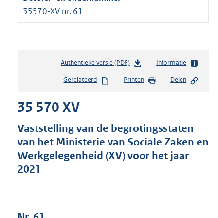
35570-XV nr. 61
Authentieke versie (PDF)
b
Informatie
e
Gerelateerd
Printen
Delen
s
t
35 570 XV
a
n
d
Vaststelling van de begrotingsstaten
s
van het Ministerie van Sociale Zaken en
g
Werkgelegenheid (XV) voor het jaar
r
o
2021
o
t
t
e
Nr. 61
: