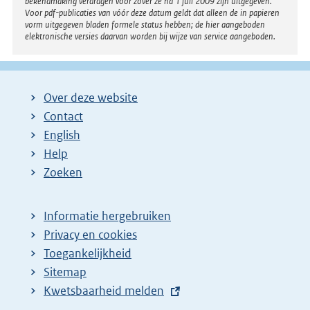
bekendmaking verdragen voor zover ze na 1 juli 2009 zijn uitgegeven.
Voor pdf-publicaties van vóór deze datum geldt dat alleen de in papieren
vorm uitgegeven bladen formele status hebben; de hier aangeboden
elektronische versies daarvan worden bij wijze van service aangeboden.
Over deze website
Contact
English
Help
Zoeken
Informatie hergebruiken
Privacy en cookies
Toegankelijkheid
Sitemap
E
Kwetsbaarheid melden
x