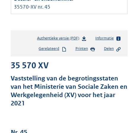
35570-XV nr. 45
Authentieke versie (PDF)
b
Informatie
e
Gerelateerd
Printen
Delen
s
t
35 570 XV
a
n
d
Vaststelling van de begrotingsstaten
s
van het Ministerie van Sociale Zaken en
g
Werkgelegenheid (XV) voor het jaar
r
o
2021
o
t
t
e
Nr. 45
: