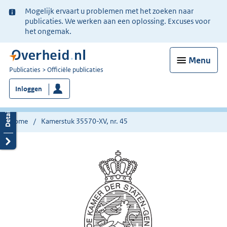
Ter
Mogelijk ervaart u problemen met het zoeken naar
informatie:
publicaties. We werken aan een oplossing. Excuses voor
het ongemak.
Menu
U
Publicaties
Officiële publicaties
bent
Inloggen
nu
hier:
Home
Kamerstuk 35570-XV, nr. 45