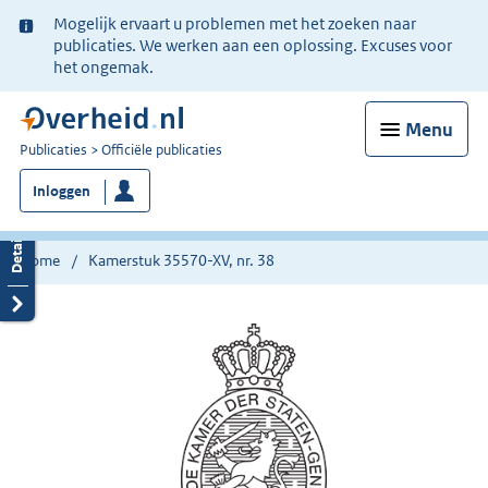
Ter
Mogelijk ervaart u problemen met het zoeken naar
informatie:
publicaties. We werken aan een oplossing. Excuses voor
het ongemak.
Menu
U
Publicaties
Officiële publicaties
bent
Inloggen
nu
hier:
Home
Kamerstuk 35570-XV, nr. 38