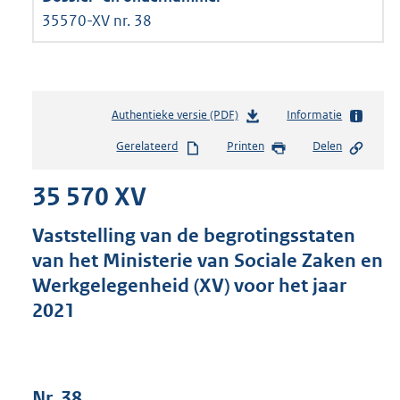
35570-XV nr. 38
Authentieke versie (PDF)
b
Informatie
e
Gerelateerd
Printen
Delen
s
t
35 570 XV
a
n
d
Vaststelling van de begrotingsstaten
s
van het Ministerie van Sociale Zaken en
g
Werkgelegenheid (XV) voor het jaar
r
o
2021
o
t
t
e
Nr. 38
: