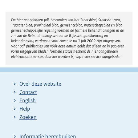
Disclaimer
De hier aangeboden pdf-bestanden van het Staatsblad, Staatscourant,
Tractatenblad, provinciaal blad, gemeenteblad, waterschapsblad en blad
gemeenschappelijke regeling vormen de formele bekendmakingen in de
zin van de Bekendmakingswet en de Rijkswet goedkeuring en
bekendmaking verdragen voor zover ze na 1 juli 2009 zijn uitgegeven.
Voor pdf-publicaties van vóór deze datum geldt dat alleen de in papieren
vorm uitgegeven bladen formele status hebben; de hier aangeboden
elektronische versies daarvan worden bij wijze van service aangeboden.
Over deze website
Contact
English
Help
Zoeken
Informatie hergebruiken