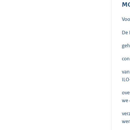
MO
Voo
De 
geh
con
van
ILO
ove
we 
ver
wer