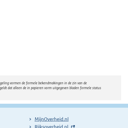
regeling vormen de formele bekendmakingen in de zin van de
eldt dat alleen de in papieren vorm uitgegeven bladen formele status
MijnOverheid.nl
E
Rijksoverheid.nl