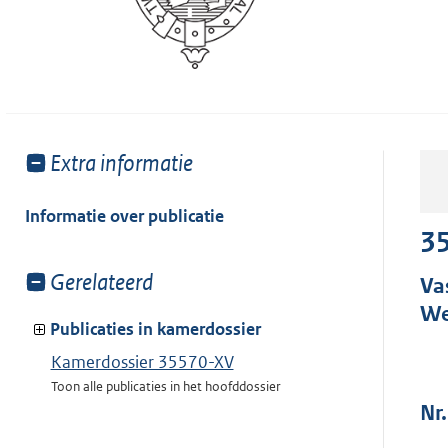
Toon
Extra informatie
meer
van:
Informatie over publicatie
3
Toon
Gerelateerd
Va
meer
We
van:
Publicaties in kamerdossier
Kamerdossier 35570-XV
Toon alle publicaties in het hoofddossier
Nr.