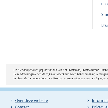
en 
Sme
Bru
De hier aangeboden pdf-bestanden van het Staatsblad, Staatscourant, Tract
Disclaimer
Bekendmakingswet en de Rijkswet goedkeuring en bekendmaking verdragen voor
hebben; de hier aangeboden elektronische versies daarvan worden bij wijze 
Over deze website
Informat
Contact
Privacy 