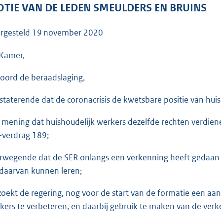
o
TIE VAN DE LEDEN SMEULDERS EN BRUINS
o
t
rgesteld
19 november 2020
t
e
Kamer,
:
oord de beraadslaging,
3
6
staterende dat de coronacrisis de kwetsbare positie van huis
K
b
 mening dat huishoudelijk werkers dezelfde rechten verdiene
-verdrag 189;
rwegende dat de SER onlangs een verkenning heeft gedaan na
daarvan kunnen leren;
zoekt de regering, nog voor de start van de formatie een aan
kers te verbeteren, en daarbij gebruik te maken van de verk