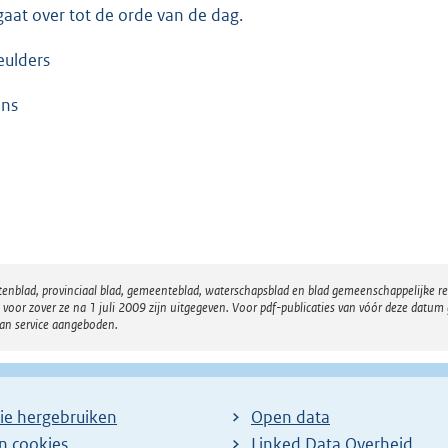
gaat over tot de orde van de dag.
ulders
ins
atenblad, provinciaal blad, gemeenteblad, waterschapsblad en blad gemeenschappelijke 
 zover ze na 1 juli 2009 zijn uitgegeven. Voor pdf-publicaties van vóór deze datum g
van service aangeboden.
ie hergebruiken
Open data
en cookies
Linked Data Overheid