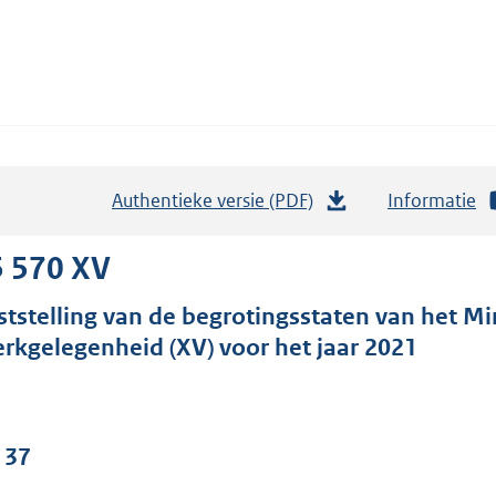
Authentieke versie (PDF)
b
Informatie
e
s
5 570 XV
t
ststelling van de begrotingsstaten van het Mi
a
rkgelegenheid (XV) voor het jaar 2021
n
d
s
g
 37
r