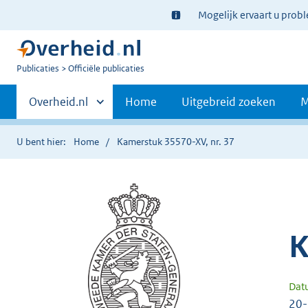
Ter
Mogelijk ervaart u prob
informatie:
U
Publicaties
Officiële publicaties
bent
Primaire
nu
Andere
Overheid.nl
Home
Uitgebreid zoeken
M
hier:
sites
navigatie
binnen
U bent hier:
Home
Kamerstuk 35570-XV, nr. 37
K
Dat
20-