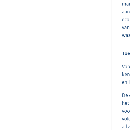
man
aan
eco
van
waa
Toe
Voo
ken
en 
De 
het
voo
vol
adv