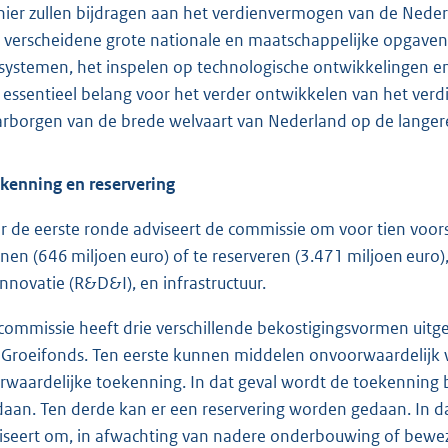
ier zullen bijdragen aan het verdienvermogen van de Nederl
 verscheidene grote nationale en maatschappelijke opgaven,
systemen, het inspelen op technologische ontwikkelingen en 
 essentieel belang voor het verder ontwikkelen van het ve
rborgen van de brede welvaart van Nederland op de langere
kenning en reservering
r de eerste ronde adviseert de commissie om voor tien voors
nen (646 miljoen euro) of te reserveren (3.471 miljoen euro)
innovatie (R&D&I), en infrastructuur.
commissie heeft drie verschillende bekostigingsvormen uitg
 Groeifonds. Ten eerste kunnen middelen onvoorwaardelijk 
rwaardelijke toekenning. In dat geval wordt de toekenning
daan. Ten derde kan er een reservering worden gedaan. In dat
iseert om, in afwachting van nadere onderbouwing of bewezen