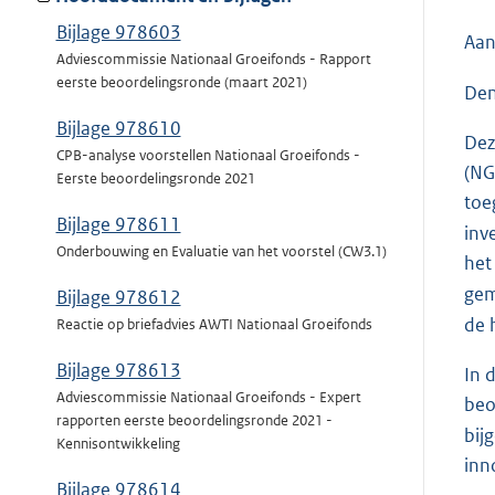
Bijlage 978603
Aan
Adviescommissie Nationaal Groeifonds - Rapport
eerste beoordelingsronde (maart 2021)
Den
Bijlage 978610
Dez
CPB-analyse voorstellen Nationaal Groeifonds -
(NG
Eerste beoordelingsronde 2021
toe
Bijlage 978611
inv
Onderbouwing en Evaluatie van het voorstel (CW3.1)
het
gem
Bijlage 978612
de 
Reactie op briefadvies AWTI Nationaal Groeifonds
Bijlage 978613
In 
Adviescommissie Nationaal Groeifonds - Expert
beo
rapporten eerste beoordelingsronde 2021 -
bij
Kennisontwikkeling
inn
Bijlage 978614