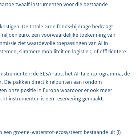
aartoe twaalf instrumenten voor die bestaande
kostigen. De totale Groeifonds-bijdrage bedraagt
 miljoen euro, een voorwaardelijke toekenning van
mmissie ziet waardevolle toepassingen van AI in
emen, slimmere mobiliteit en logistiek, of efficiëntere
f instrumenten: de ELSA-labs, het AI-talentprogramma, de
n. Die pakken direct knelpunten aan rondom
igen onze positie in Europa waardoor er ook meer
acht instrumenten is een reservering gemaakt.
in een groene-waterstof-ecosysteem bestaande uit (i)