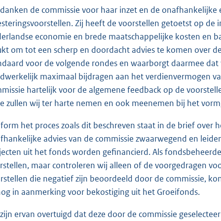
 danken de commissie voor haar inzet en de onafhankelijke
esteringsvoorstellen. Zij heeft de voorstellen getoetst op d
erlandse economie en brede maatschappelijke kosten en bate
ukt om tot een scherp en doordacht advies te komen over de 
ndaard voor de volgende rondes en waarborgt daarmee dat vo
dwerkelijk maximaal bijdragen aan het verdienvermogen v
missie hartelijk voor de algemene feedback op de voorstell
e zullen wij ter harte nemen en ook meenemen bij het vor
form het proces zoals dit beschreven staat in de brief over
fhankelijke advies van de commissie zwaarwegend en leidend 
jecten uit het fonds worden gefinancierd. Als fondsbeheerde
rstellen, maar controleren wij alleen of de voorgedragen voors
rstellen die negatief zijn beoordeeld door de commissie, ko
nog in aanmerking voor bekostiging uit het Groeifonds.
 zijn ervan overtuigd dat deze door de commissie geselecte