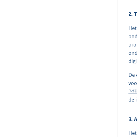
2. 
Het
ond
pro
ond
dig
De 
voo
143 
de 
3. 
Het