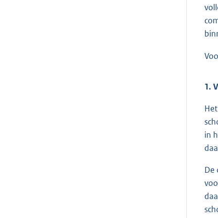
vol
com
bin
Voo
1. 
Het
sch
in 
daa
De 
voo
daa
sch