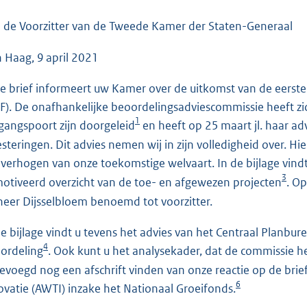
o
o
 de Voorzitter van de Tweede Kamer der Staten-Generaal
t
 Haag, 9 april 2021
t
e
e brief informeert uw Kamer over de uitkomst van de eerste
:
F). De onafhankelijke beoordelingsadviescommissie heeft zi
7
1
gangspoort zijn doorgeleid
en heeft op 25 maart jl. haar ad
3
esteringen. Dit advies nemen wij in zijn volledigheid over. H
K
 verhogen van onze toekomstige welvaart. In de bijlage vindt
b
3
otiveerd overzicht van de toe- en afgewezen projecten
. O
heer Dijsselbloem benoemd tot voorzitter.
de bijlage vindt u tevens het advies van het Centraal Planb
4
ordeling
. Ook kunt u het analysekader, dat de commissie hee
gevoegd nog een afschrift vinden van onze reactie op de bri
6
ovatie (AWTI) inzake het Nationaal Groeifonds.