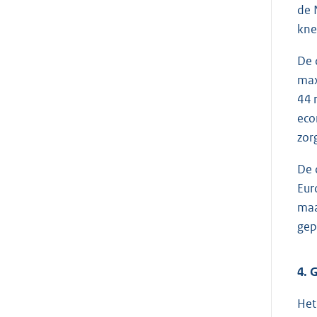
de 
kne
De 
ma
44 
eco
zor
De 
Eur
maa
gep
4. 
Het