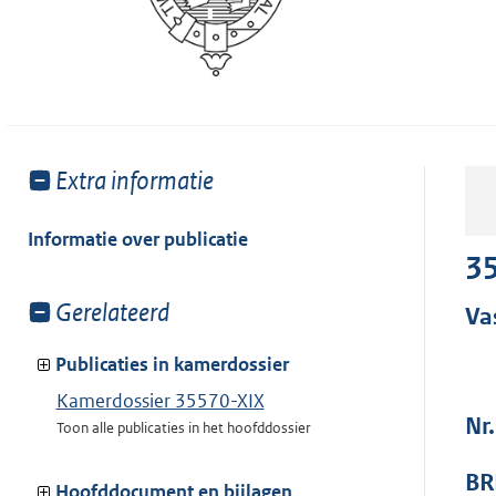
Toon
Extra informatie
meer
van:
Informatie over publicatie
35
Toon
Gerelateerd
Va
meer
van:
Publicaties in kamerdossier
Kamerdossier 35570-XIX
Nr.
Toon alle publicaties in het hoofddossier
BR
Hoofddocument en bijlagen