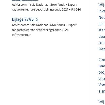
Wij
Adviescommissie Nationaal Groeifonds - Expert
rapporten eerste beoordelingsronde 2021 - R&D&I
inv
Ned
Bijlage 978615
gel
Adviescommissie Nationaal Groeifonds - Expert
sta
rapporten eerste beoordelingsronde 2021 -
Infrastructuur
daa
com
Dez
Con
ona
pro
voo
Voo
als
Wij