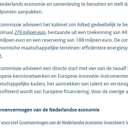
Nederlands economie en samenleving te benutten en stelt d
lpunten aanpakken.
commissie adviseert het kabinet om AiNed gedeeltelijk te be
ximaal
276 miljoen euro
, bestaande uit een toekenning van 44
miljoen euro en een reservering van 188 miljoen euro. De co
nomische maatschappelijke terreinen: efficiëntere energiesyst
g.
commissie adviseert een directe start met vier van de twaal
opese kennisnetwerken en Europese innovatie-instrumente
tschappelijke kaders, het aantrekken van talent en verstev
rofiteerd wordt van Europese financiering. Voor de overige 
Groenvermogen van de Nederlandse economie
 voorstel
Groenvermogen van de Nederlandse economie
investeert 