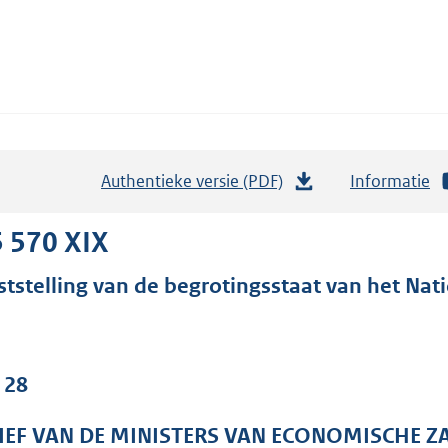
Authentieke versie (PDF)
b
Informatie
e
s
 570 XIX
t
ststelling van de begrotingsstaat van het Nati
a
n
d
s
 28
g
r
IEF VAN DE MINISTERS VAN ECONOMISCHE ZA