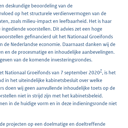
 en deskundige beoordeling van de
e invloed op het structurele verdienvermogen van de
n, zoals milieu-impact en leefbaarheid. Het is haar
ingediende voorstellen. Dit advies zet een hoge
orstellen gefinancierd uit het Nationaal Groeifonds
an de Nederlandse economie. Daarnaast danken wij de
en en de procesmatige en inhoudelijke aanbevelingen.
mgeven van de komende investeringsrondes.
7
 het Nationaal Groeifonds van 7 september 2020
, is het
in het uiteindelijke kabinetsbesluit over welke
rs doen wij geen aanvullende inhoudelijke toets op de
tellen niet in strijd zijn met het kabinetsbeleid.
men in de huidige vorm en in deze indieningsronde niet
erde projecten op een doelmatige en doeltreffende