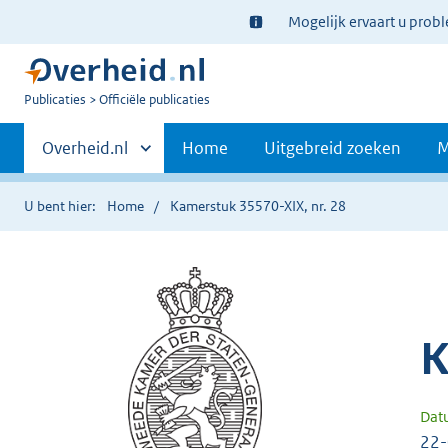
Ter
Mogelijk ervaart u prob
informatie:
U
Publicaties
Officiële publicaties
bent
Primaire
nu
Andere
Overheid.nl
Home
Uitgebreid zoeken
M
hier:
sites
navigatie
binnen
U bent hier:
Home
Kamerstuk 35570-XIX, nr. 28
K
Dat
22-