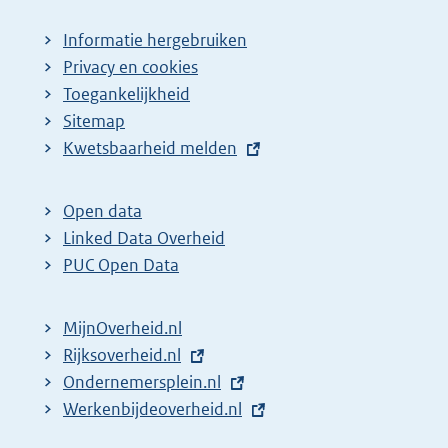
Informatie hergebruiken
Privacy en cookies
Toegankelijkheid
Sitemap
E
Kwetsbaarheid melden
x
t
Open data
e
Linked Data Overheid
r
PUC Open Data
n
e
MijnOverheid.nl
l
E
Rijksoverheid.nl
i
x
E
Ondernemersplein.nl
n
t
x
E
Werkenbijdeoverheid.nl
k
e
t
x
: