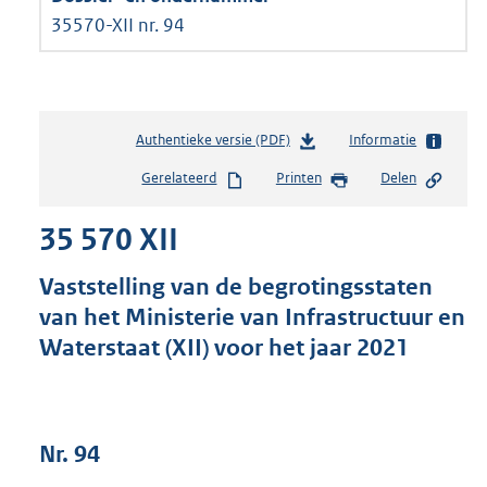
35570-XII nr. 94
Authentieke versie (PDF)
b
Informatie
e
Gerelateerd
Printen
Delen
s
t
35 570 XII
a
n
d
Vaststelling van de begrotingsstaten
s
van het Ministerie van Infrastructuur en
g
Waterstaat (XII) voor het jaar 2021
r
o
o
t
t
Nr. 94
e
: