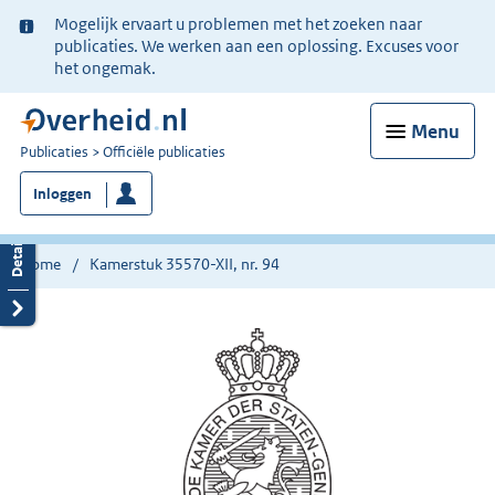
Ter
Mogelijk ervaart u problemen met het zoeken naar
informatie:
publicaties. We werken aan een oplossing. Excuses voor
het ongemak.
Menu
U
Publicaties
Officiële publicaties
bent
Inloggen
nu
hier:
Home
Kamerstuk 35570-XII, nr. 94