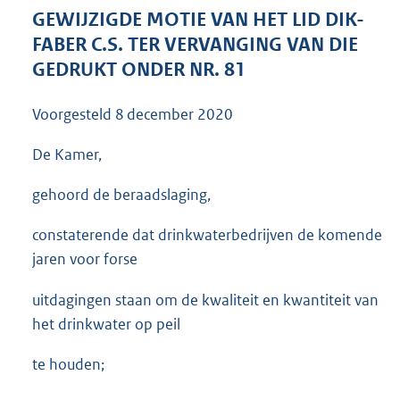
3
GEWIJZIGDE MOTIE VAN HET LID DIK-
7
FABER C.S. TER VERVANGING VAN DIE
K
GEDRUKT ONDER NR. 81
b
Voorgesteld
8 december 2020
De Kamer,
gehoord de beraadslaging,
constaterende dat drinkwaterbedrijven de komende
jaren voor forse
uitdagingen staan om de kwaliteit en kwantiteit van
het drinkwater op peil
te houden;