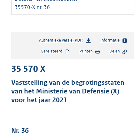
35570-X nr. 36
Authentieke versie (PDF)
b
Informatie
e
Gerelateerd
Printen
Delen
s
t
35 570 X
a
n
d
Vaststelling van de begrotingsstaten
s
van het Ministerie van Defensie (X)
g
voor het jaar 2021
r
o
o
t
t
Nr. 36
e
: