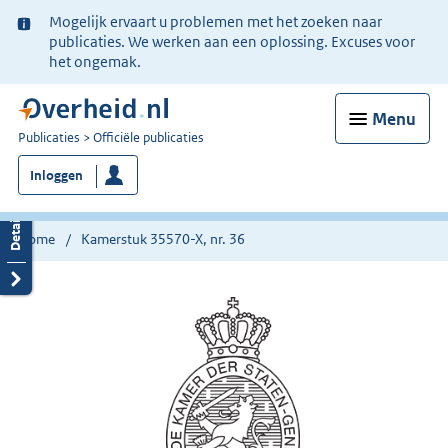
Ter
Mogelijk ervaart u problemen met het zoeken naar
informatie:
publicaties. We werken aan een oplossing. Excuses voor
het ongemak.
Menu
U
Publicaties
Officiële publicaties
bent
Inloggen
nu
hier:
Home
Kamerstuk 35570-X, nr. 36