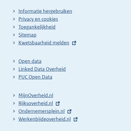
Informatie hergebruiken
Privacy en cookies
Toegankelijkheid
Sitemap
E
Kwetsbaarheid melden
x
t
Open data
e
Linked Data Overheid
r
PUC Open Data
n
e
MijnOverheid.nl
l
E
Rijksoverheid.nl
i
x
E
Ondernemersplein.nl
n
t
x
E
Werkenbijdeoverheid.nl
k
e
t
x
: