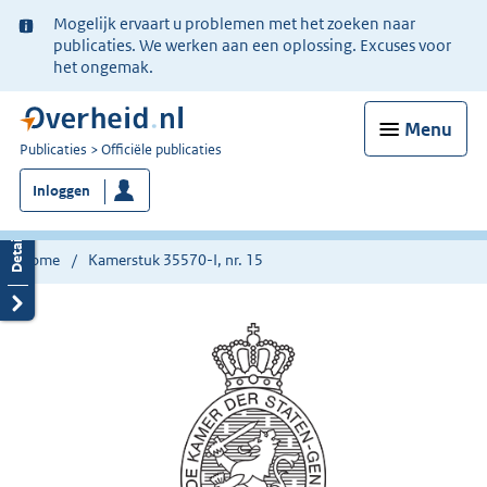
Ter
Mogelijk ervaart u problemen met het zoeken naar
informatie:
publicaties. We werken aan een oplossing. Excuses voor
het ongemak.
Menu
U
Publicaties
Officiële publicaties
bent
Inloggen
nu
hier:
Home
Kamerstuk 35570-I, nr. 15