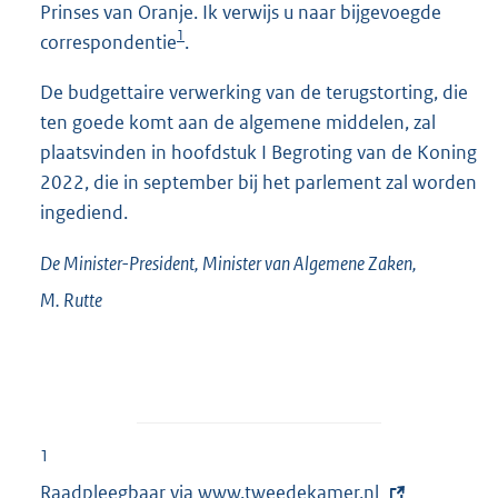
Prinses van Oranje. Ik verwijs u naar bijgevoegde
1
correspondentie
.
De budgettaire verwerking van de terugstorting, die
ten goede komt aan de algemene middelen, zal
plaatsvinden in hoofdstuk I Begroting van de Koning
2022, die in september bij het parlement zal worden
ingediend.
De Minister-President,
Minister van Algemene Zaken,
M.
Rutte
1
Raadpleegbaar via
E
www.tweedekamer.nl