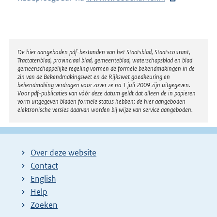
x
t
e
r
Disclaimer
De hier aangeboden pdf-bestanden van het Staatsblad, Staatscourant,
Tractatenblad, provinciaal blad, gemeenteblad, waterschapsblad en blad
n
gemeenschappelijke regeling vormen de formele bekendmakingen in de
e
zin van de Bekendmakingswet en de Rijkswet goedkeuring en
bekendmaking verdragen voor zover ze na 1 juli 2009 zijn uitgegeven.
l
Voor pdf-publicaties van vóór deze datum geldt dat alleen de in papieren
i
vorm uitgegeven bladen formele status hebben; de hier aangeboden
elektronische versies daarvan worden bij wijze van service aangeboden.
n
k
:
Over deze website
Contact
English
Help
Zoeken