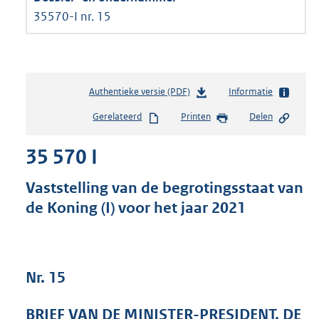
35570-I nr. 15
Authentieke versie (PDF)
b
Informatie
e
Gerelateerd
Printen
Delen
s
t
35 570 I
a
n
d
Vaststelling van de begrotingsstaat van
s
de Koning (I) voor het jaar 2021
g
r
o
o
t
Nr. 15
t
e
BRIEF VAN DE MINISTER-PRESIDENT, DE
: