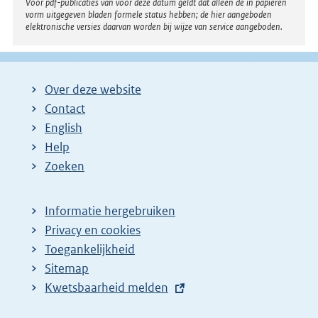
Voor pdf-publicaties van vóór deze datum geldt dat alleen de in papieren
vorm uitgegeven bladen formele status hebben; de hier aangeboden
elektronische versies daarvan worden bij wijze van service aangeboden.
Over deze website
Contact
English
Help
Zoeken
Informatie hergebruiken
Privacy en cookies
Toegankelijkheid
Sitemap
E
Kwetsbaarheid melden
x