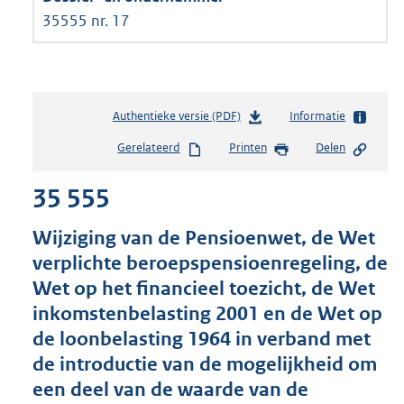
35555 nr. 17
Authentieke versie (PDF)
b
Informatie
e
Gerelateerd
Printen
Delen
s
t
35 555
a
n
d
Wijziging van de Pensioenwet, de Wet
s
verplichte beroepspensioenregeling, de
g
Wet op het financieel toezicht, de Wet
r
o
inkomstenbelasting 2001 en de Wet op
o
de loonbelasting 1964 in verband met
t
de introductie van de mogelijkheid om
t
e
een deel van de waarde van de
: