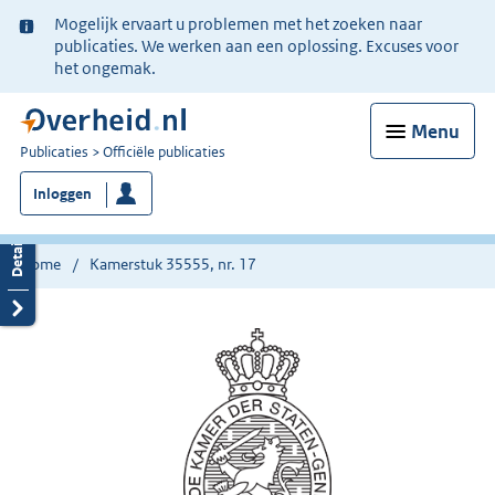
Ter
Mogelijk ervaart u problemen met het zoeken naar
informatie:
publicaties. We werken aan een oplossing. Excuses voor
het ongemak.
Menu
U
Publicaties
Officiële publicaties
bent
Inloggen
nu
hier:
Home
Kamerstuk 35555, nr. 17